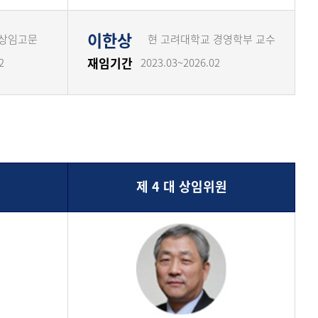
이한상
 상임고문
현 고려대학교 경영학부 교수
재임기간
2
2023.03~2026.02
제 4 대 상임위원