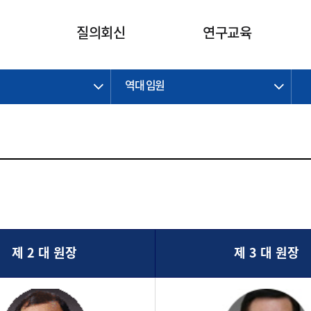
카피라이트로 가기
본문으로 가기
주메뉴로 가기
질의회신
연구교육
역대 임원
제정개정과제
제정개정과제
질의회신 요약
연구
보도자료
CI소개
주요 일정
주요 일정
회계기준적용의견서
교육
회계뉴스
조직
진행 과제
진행 과제
질의회신 요약 안내
진행 중인 연구과제
스마트강의
완료 과제
완료 과제
질의회신 요약 전체
IFRS Research Forum
교육 자료
의견 조회
의견 조회
한국채택국제회계기준
출판물
IFRS 해석위원회 논의 결과
일반기업회계기준
종전기업회계기준
K-IFRS 신속처리질의
제 2 대 원장
제 3 대 원장
일반기업회계기준 신속처리질
의
정착지원TF