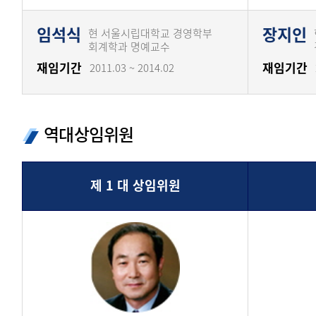
임석식
장지인
현 서울시립대학교 경영학부
회계학과 명예교수
재임기간
재임기간
2011.03 ~ 2014.02
역대상임위원
제 1 대 상임위원