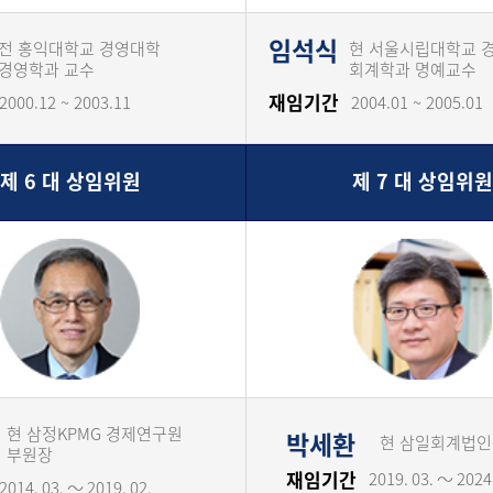
임석식
전 홍익대학교 경영대학
현 서울시립대학교 
경영학과 교수
회계학과 명예교수
재임기간
2000.12 ~ 2003.11
2004.01 ~ 2005.01
제 6 대 상임위원
제 7 대 상임위원
현 삼정KPMG 경제연구원
박세환
현 삼일회계법인
부원장
재임기간
2019. 03. ～ 2024.
2014. 03. ～ 2019. 02.