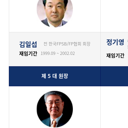
투명·지속가능 경제를 위한
회계기준 및 지속가능성 기준
제정의 글로벌 리더
회계기준열람서비스
정기영
김일섭
전 한국FPSB/FP협회 회장
재임기간
1999.09 ~ 2002.02
재임기간
제 5 대 원장