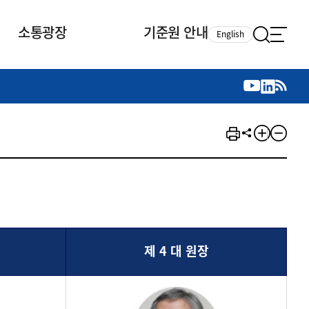
소통광장
기준원 안내
English
국제 활동
국제 활동
참여
뉴스레터
주요업무
자료실
자료실
참여
채용안내
연구논문 공유
2026년 중점 사업방향
제정개정자료
제정개정자료
서베이
채용 안내
회계기준 제정개정 업무
행사·교육자료
행사∙교육자료
의견제안
채용 공고
회계기준 제정개정 절차
기고자료
기고자료
지속가능성 공시기준 제정개정
업무
교육 업무
IFRS재단 재정지원
제 4 대 원장