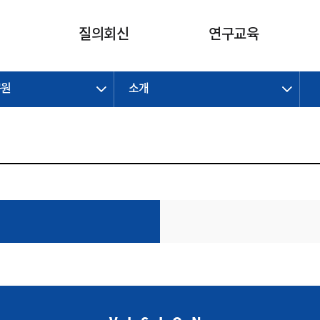
카피라이트로 가기
본문으로 가기
주메뉴로 가기
질의회신
연구교육
구원
소개
제정개정과제
제정개정과제
질의회신 요약
연구
보도자료
CI소개
주요 일정
주요 일정
회계기준적용의견서
교육
회계뉴스
조직
진행 과제
진행 과제
질의회신 요약 안내
진행 중인 연구과제
스마트강의
완료 과제
완료 과제
질의회신 요약 전체
IFRS Research Forum
교육 자료
의견 조회
의견 조회
한국채택국제회계기준
출판물
IFRS 해석위원회 논의 결과
일반기업회계기준
종전기업회계기준
K-IFRS 신속처리질의
일반기업회계기준 신속처리질
의
정착지원TF