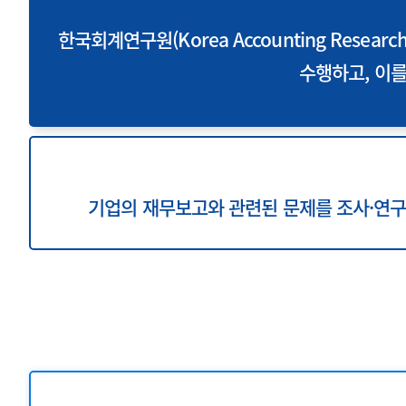
한국회계연구원(Korea Accounting Resea
투명·지속가능 경제를 위한
회계기준 및 지속가능성 기준
제정의 글로벌 리더
회계기준열람서비스
수행하고, 이를
기업의 재무보고와 관련된 문제를 조사·연
화살표 배경영역입니다.