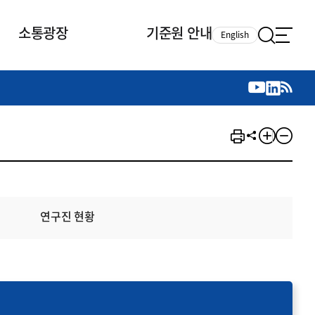
소통광장
기준원 안내
English
국제 활동
국제 활동
참여
뉴스레터
주요업무
자료실
자료실
참여
채용안내
연구논문 공유
2026년 중점 사업방향
제정개정자료
제정개정자료
서베이
채용 안내
회계기준 제정개정 업무
행사·교육자료
행사∙교육자료
의견제안
채용 공고
회계기준 제정개정 절차
기고자료
기고자료
지속가능성 공시기준 제정개정
업무
연구진 현황
교육 업무
IFRS재단 재정지원