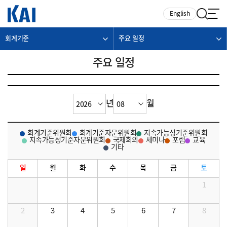
카피라이트로 가기
본문으로 가기
주메뉴로 가기
English
회계기준
주요 일정
주요 일정
년
월
회계기준위원회
회계기준자문위원회
지속가능성기준위원회
지속가능성기준자문위원회
국제회의
세미나
포럼
교육
기타
일
월
화
수
목
금
토
1
2
3
4
5
6
7
8