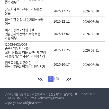
충족 여부
상조회사 부금선수금의 유동성
2025-12-23
2026-06-30
분류
리스기간 연장 시 단기리스 해당
2025-12-12
2026-06-30
여부
비외감 종속기업에 대한
2025-12-02
연결면제의 선택과 후속 적용
2026-06-30
가능 여부
[2025-I-KQA006]
종속기업투자주식을
2025-11-25
2026-03-31
교환대상으로 하는 교환사채 발행
시 종속기업투자주식의 회계처리
원재료 매입과 관련한
2025-10-17
2026-06-30
정부보조금의 당기손익 인식시기
1
2
3
4
5
[04513] 서울특별시 중구 세종대로 39 대한상공회의소 빌딩 3층
TEL : 02-6050-0150
FAX : 02-6050-0170
E-MAIL : webmaster@kasb.or.kr
Copyright ©KAI all rights reserved