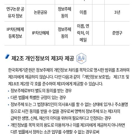
연구논문 공
정보주체
논문공유
이름
3년
유자 정보
동의
이름, 연
IP차단해제
정보주체
IP차단해제
락처, 이
준영구
등록정보
동의
메일
제2조 개인정보의 제3자 제공
한국회계기준원은 정보주체의 개인정보 처리를 목적으로 명시한 범위를 초과하여
제3자에게 제공하지 않습니다. 다만 다음과 같이「개인정보 보호법」 제17조 및
제18조 제2항 각 호를 준수하여 제3자에게 제공할 수 있습니다.
정보주체로부터 별도의 동의를 받는 경우
다른 법률에 특별한 규정이 있는 경우
정보주체 또는 그 법정대리인이 의사표시를 할 수 없는 상태에 있거나 주소불명
등으로 사전 동의를 받을 수 없을 경우로써 명백히 정보주체 또는 제3자의
급박한 생명, 신체, 재산의 이익을 위하여 필요하다고 인정되는 경우
개인정보를 목적 외의 용도로 이용하거나 이를 제3자에게 제공하지 아니하면
다른 법률에서 정하는 소관 업무를 수행할 수 없는 경우로써