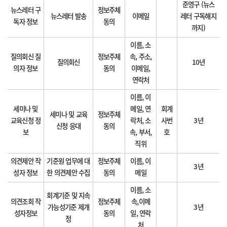
준영구 (뉴스
뉴스레터 구
정보주체
뉴스레터 발송
이메일
레터 구독해지
독자 정보
동의
까지)
이름, 소
질의회신 질
정보주체
속, 주소,
질의회신
10년
의자 정보
동의
이메일,
연락처
이름, 이
세미나 및
메일, 연
회계
세미나 및 교육
정보주체
교육신청 정
락처, 소
사번
3년
신청 응대
동의
보
속, 부서,
호
직위
의견제안 작
기준원 업무에 대
정보주체
이름, 이
3년
성자 정보
한 의견제안 수집
동의
메일
이름, 소
회계기준 및 지속
의견조회 작
정보주체
속,이메
가능성기준 제개
3년
성자정보
동의
일, 연락
정
처