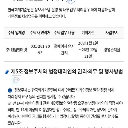
한국회계기준원은 정보시스템 운영 및 내부업무 처리를 위하여 다음과 같이
개인정보 처리업무를 위탁하고 있습니다.
수탁 업체명
수탁사 연락처
수탁업무 내용
계약기간
사업부서
26년 1월 1일
031-261-70
홈페이지 유지
㈜ 센텀인터넷
~ 26년 12월
경영관리실
93
관리
31일
제5조 정보주체와 법정대리인의 권리·의무 및 행사방법
1
정보주체는 한국회계기준원에 대해 언제든지 개인정보 열람·정정·삭제·
처리정지 요구 등의 권리를 행사할 수 있습니다.
※ 만 14세 미만 아동에 관한 개인정보의 열람등 요구는 법정대리인이 직접 해야
하며, 만 14세 이상의 미성년자인 정보주체는 정보주체의 개인정보에 관하여
미성년자 본인이 권리를 행사하거나 법정대리인을 통하여 권리를 행사할 수도
있습니다.