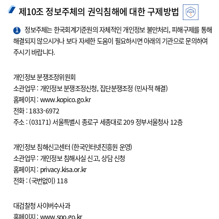
제10조 정보주체의 권익침해에 대한 구제방법
1
정보주체는 한국회계기준원의 자체적인 개인정보 불만처리, 피해구제를 통해
해결되지 않으시거나 보다 자세한 도움이 필요하시면 아래의 기관으로 문의하여
주시기 바랍니다.
개인정보 분쟁조정위원회
소관업무 : 개인정보 분쟁조정신청, 집단분쟁조정 (민사적 해결)
홈페이지 : www.kopico.go.kr
전화 : 1833-6972
주소 : (03171) 서울특별시 종로구 세종대로 209 정부서울청사 12층
개인정보 침해신고센터 (한국인터넷진흥원 운영)
소관업무 : 개인정보 침해사실 신고, 상담 신청
홈페이지 : privacy.kisa.or.kr
전화 : (국번없이) 118
대검찰청 사이버수사과
홈페이지 : www.spo.go.kr