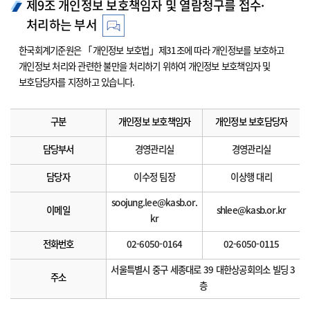
제9조 개인정보 보호책임자 및 열람청구를 접수·
처리하는 부서
한국회계기준원은 「개인정보 보호법」제31조에 따라 개인정보를 보호하고
개인정보 처리와 관련한 불만을 처리하기 위하여 개인정보 보호책임자 및
보호담당자를 지정하고 있습니다.
구분
개인정보 보호책임자
개인정보 보호담당자
담당부서
경영관리실
경영관리실
담당자
이수정 팀장
이상행 대리
soojung.lee@kasb.or.
이메일
shlee@kasb.or.kr
kr
전화번호
02-6050-0164
02-6050-0115
서울특별시 중구 세종대로 39 대한상공회의소 빌딩 3
주소
층