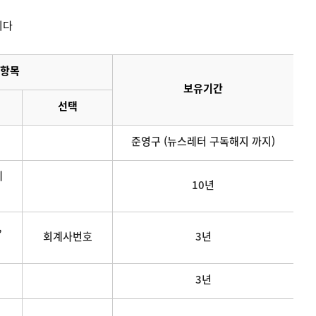
니다
항목
보유기간
선택
준영구 (뉴스레터 구독해지 까지)
메
10년
,
회계사번호
3년
3년
연