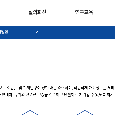
카피라이트로 가기
본문으로 가기
주메뉴로 가기
질의회신
연구교육
리방침
제정개정과제
제정개정과제
질의회신 요약
연구
보도자료
CI소개
주요 일정
주요 일정
회계기준적용의견서
교육
회계뉴스
조직
진행 과제
진행 과제
질의회신 요약 안내
진행 중인 연구과제
스마트강의
완료 과제
완료 과제
질의회신 요약 전체
IFRS Research Forum
교육 자료
의견 조회
의견 조회
한국채택국제회계기준
출판물
IFRS 해석위원회 논의 결과
일반기업회계기준
종전기업회계기준
 보호법」 및 관계법령이 정한 바를 준수하여, 적법하게 개인정보를 처리
K-IFRS 신속처리질의
을 안내하고, 이와 관련한 고충을 신속하고 원활하게 처리할 수 있도록 하기
일반기업회계기준 신속처리질
의
정착지원TF