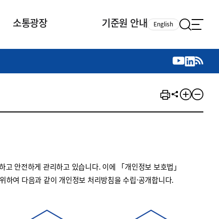
소통광장
기준원 안내
English
국제 활동
국제 활동
참여
뉴스레터
주요업무
자료실
자료실
참여
채용안내
연구논문 공유
2026년 중점 사업방향
제정개정자료
제정개정자료
서베이
채용 안내
회계기준 제정개정 업무
행사·교육자료
행사∙교육자료
의견제안
채용 공고
회계기준 제정개정 절차
기고자료
기고자료
지속가능성 공시기준 제정개정
업무
교육 업무
하고 안전하게 관리하고 있습니다. 이에 「개인정보 보호법」
IFRS재단 재정지원
 위하여 다음과 같이 개인정보 처리방침을 수립·공개합니다.