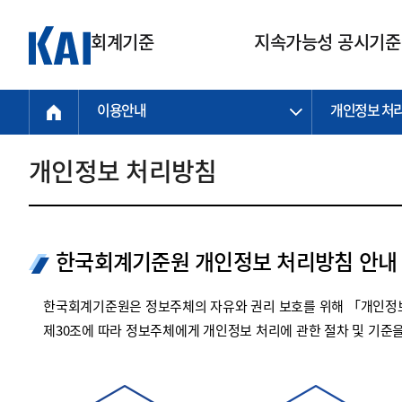
회계기준
지속가능성 공시기준
이용안내
개인정보 처
회계기준
지속가능성
질의회신
연구교육
소통광장
기준원 안내
기업회계기준
지속가능성 공시기준
질의회신 접수
한국회계연구원
공지사항
비전과 연혁
공시기준
기업회계기준(전체)
지속가능성 공시기준(전체)
질의회신 업무절차
소개
설립 안내
개인정보 처리방침
기업회계기준전문
한국 지속가능성 공시기준
신속처리 질의
박사후 연구원 프로그램
비전
한국채택국제회계기준(K-IFRS)
IFRS 지속가능성 공시기준
정규절차 질의
연혁
투명·지속가능 경제를 위한
회계기준 및 지속가능성 기준
제정의 글로벌 리더
국제회계기준(IFRS)
역대 임원
투명·지속가능 경제를 위한
회계기준 및 지속가능성 기준
제정의 글로벌 리더
한국회계기준원 개인정보 처리방침 안내
자주하는 질문
일반기업회계기준
연차보고서
기업 보고 지원
특수분야회계기준
감사보고서
한국회계기준원은 정보주체의 자유와 권리 보호를 위해 「개인정보
중소기업회계기준
한국 지속가능성 공시기준 적용
제30조에 따라 정보주체에게 개인정보 처리에 관한 절차 및 기준
지원
비영리조직회계기준
투명·지속가능 경제를 위한
회계기준 및 지속가능성 기준
제정의 글로벌 리더
투명·지속가능 경제를 위한
회계기준 및 지속가능성 기준
제정의 글로벌 리더
국제 지속가능성 공시기준 적용
종전기업회계기준
투명·지속가능 경제를 위한
회계기준 및 지속가능성 기준
제정의 글로벌 리더
찾아오시는 길
지원
회계기준연혁