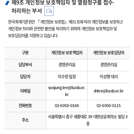
제9조 개인정보 보호책임자 및 열람청구를 접수·
처리하는 부서
한국회계기준원은 「개인정보 보호법」제31조에 따라 개인정보를 보호하고
개인정보 처리와 관련한 불만을 처리하기 위하여 개인정보 보호책임자 및
보호담당자를 지정하고 있습니다.
구분
개인정보 보호책임자
개인정보 보호담당자
담당부서
경영관리실
경영관리실
담당자
이수정 팀장
이상행 대리
soojung.lee@kasb.or.
이메일
shlee@kasb.or.kr
kr
전화번호
02-6050-0164
02-6050-0115
서울특별시 중구 세종대로 39 대한상공회의소 빌딩 3
주소
층