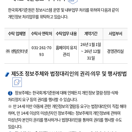
한국회계기준원은 정보시스템 운영 및 내부업무 처리를 위하여 다음과 같이
개인정보 처리업무를 위탁하고 있습니다.
수탁 업체명
수탁사 연락처
수탁업무 내용
계약기간
사업부서
26년 1월 1일
031-261-70
홈페이지 유지
㈜ 센텀인터넷
~ 26년 12월
경영관리실
93
관리
31일
제5조 정보주체와 법정대리인의 권리·의무 및 행사방법
1
정보주체는 한국회계기준원에 대해 언제든지 개인정보 열람·정정·삭제·
처리정지 요구 등의 권리를 행사할 수 있습니다.
※ 만 14세 미만 아동에 관한 개인정보의 열람등 요구는 법정대리인이 직접 해야
하며, 만 14세 이상의 미성년자인 정보주체는 정보주체의 개인정보에 관하여
미성년자 본인이 권리를 행사하거나 법정대리인을 통하여 권리를 행사할 수도
있습니다.