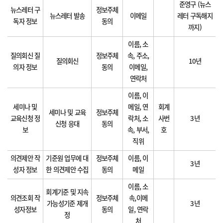
준영구 (뉴스
뉴스레터 구
정보주체
뉴스레터 발송
이메일
레터 구독해지
독자 정보
동의
까지)
이름, 소
질의회신 질
정보주체
속, 주소,
질의회신
10년
의자 정보
동의
이메일,
연락처
이름, 이
세미나 및
메일, 연
회계
세미나 및 교육
정보주체
교육신청 정
락처, 소
사번
3년
신청 응대
동의
보
속, 부서,
호
직위
의견제안 작
기준원 업무에 대
정보주체
이름, 이
3년
성자 정보
한 의견제안 수집
동의
메일
이름, 소
회계기준 및 지속
의견조회 작
정보주체
속,이메
가능성기준 제개
3년
성자정보
동의
일, 연락
정
처