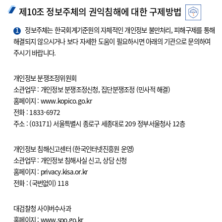
제10조 정보주체의 권익침해에 대한 구제방법
1
정보주체는 한국회계기준원의 자체적인 개인정보 불만처리, 피해구제를 통해
해결되지 않으시거나 보다 자세한 도움이 필요하시면 아래의 기관으로 문의하여
주시기 바랍니다.
개인정보 분쟁조정위원회
소관업무 : 개인정보 분쟁조정신청, 집단분쟁조정 (민사적 해결)
홈페이지 : www.kopico.go.kr
전화 : 1833-6972
주소 : (03171) 서울특별시 종로구 세종대로 209 정부서울청사 12층
개인정보 침해신고센터 (한국인터넷진흥원 운영)
소관업무 : 개인정보 침해사실 신고, 상담 신청
홈페이지 : privacy.kisa.or.kr
전화 : (국번없이) 118
대검찰청 사이버수사과
홈페이지 : www.spo.go.kr