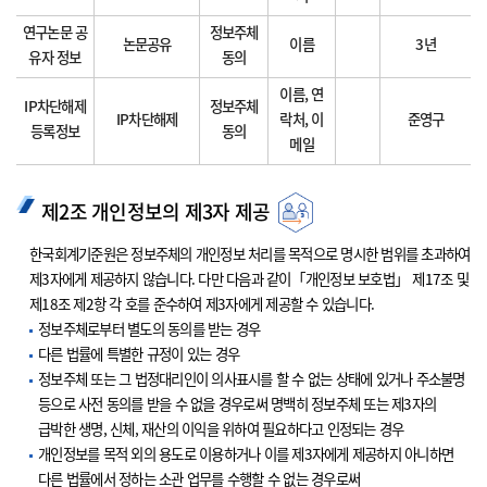
연구논문 공
정보주체
논문공유
이름
3년
유자 정보
동의
이름, 연
IP차단해제
정보주체
IP차단해제
락처, 이
준영구
등록정보
동의
메일
제2조 개인정보의 제3자 제공
한국회계기준원은 정보주체의 개인정보 처리를 목적으로 명시한 범위를 초과하여
제3자에게 제공하지 않습니다. 다만 다음과 같이「개인정보 보호법」 제17조 및
제18조 제2항 각 호를 준수하여 제3자에게 제공할 수 있습니다.
정보주체로부터 별도의 동의를 받는 경우
다른 법률에 특별한 규정이 있는 경우
정보주체 또는 그 법정대리인이 의사표시를 할 수 없는 상태에 있거나 주소불명
등으로 사전 동의를 받을 수 없을 경우로써 명백히 정보주체 또는 제3자의
급박한 생명, 신체, 재산의 이익을 위하여 필요하다고 인정되는 경우
개인정보를 목적 외의 용도로 이용하거나 이를 제3자에게 제공하지 아니하면
다른 법률에서 정하는 소관 업무를 수행할 수 없는 경우로써