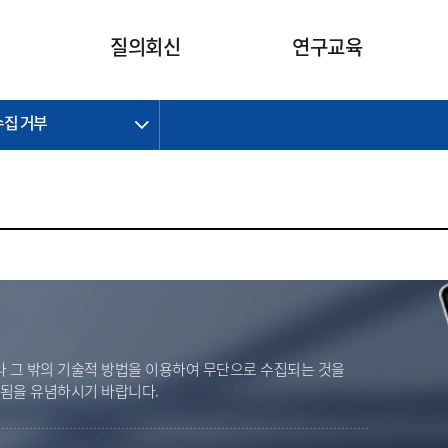
카피라이트로 가기
본문으로 가기
주메뉴로 가기
질의회신
연구교육
수집 거부
제정개정과제
제정개정과제
질의회신 요약
연구
보도자료
CI소개
주요 일정
주요 일정
회계기준적용의견서
교육
회계뉴스
조직
진행 과제
진행 과제
질의회신 요약 안내
진행 중인 연구과제
스마트강의
완료 과제
완료 과제
질의회신 요약 전체
IFRS Research Forum
교육 자료
의견 조회
의견 조회
한국채택국제회계기준
출판물
IFRS 해석위원회 논의 결과
일반기업회계기준
종전기업회계기준
K-IFRS 신속처리질의
 그 밖의 기술적 방법을 이용하여 무단으로 수집되는 것을
일반기업회계기준 신속처리질
벌됨을 유념하시기 바랍니다.
의
정착지원TF