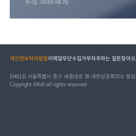
게시일 : 2016년 4월 2일
투명·지속가능 경제를 위한
회계기준 및 지속가능성 기준
제정의 글로벌 리더
회계기준열람서비스
개인정보처리방침
이메일무단수집거부
자주하는 질문
찾아오
[04513] 서울특별시 중구 세종대로 39 대한상공회의소 빌딩
Copyright ©KAI all rights reserved