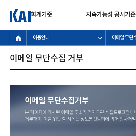
회계기준
지속가능성 공시기준
이용안내
이메일 무단
회계기준
지속가능성
질의회신
연구교육
소통광장
기준원 안내
기업회계기준
지속가능성 공시기준
질의회신 접수
한국회계연구원
공지사항
비전과 연혁
공시기준
기업회계기준(전체)
지속가능성 공시기준(전체)
질의회신 업무절차
소개
설립 안내
이메일 무단수집 거부
기업회계기준전문
한국 지속가능성 공시기준
신속처리 질의
박사후 연구원 프로그램
비전
한국채택국제회계기준(K-IFRS)
IFRS 지속가능성 공시기준
정규절차 질의
연혁
투명·지속가능 경제를 위한
회계기준 및 지속가능성 기준
제정의 글로벌 리더
국제회계기준(IFRS)
역대 임원
투명·지속가능 경제를 위한
회계기준 및 지속가능성 기준
제정의 글로벌 리더
자주하는 질문
일반기업회계기준
연차보고서
기업 보고 지원
이메일 무단수집거부
특수분야회계기준
감사보고서
중소기업회계기준
한국 지속가능성 공시기준 적용
본 페이지에 게시된 이메일 주소가 전자우편 수집프로그램이나
지원
비영리조직회계기준
거부하며, 이를 위반 할 시에는 정보통신망법에 의해 형사처
투명·지속가능 경제를 위한
회계기준 및 지속가능성 기준
제정의 글로벌 리더
투명·지속가능 경제를 위한
회계기준 및 지속가능성 기준
제정의 글로벌 리더
국제 지속가능성 공시기준 적용
종전기업회계기준
투명·지속가능 경제를 위한
회계기준 및 지속가능성 기준
제정의 글로벌 리더
찾아오시는 길
지원
회계기준연혁