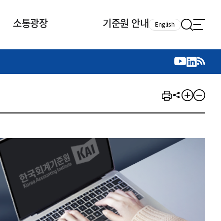
소통광장
기준원 안내
English
국제 활동
국제 활동
참여
뉴스레터
주요업무
자료실
자료실
참여
채용안내
연구논문 공유
2026년 중점 사업방향
제정개정자료
제정개정자료
서베이
채용 안내
회계기준 제정개정 업무
행사·교육자료
행사∙교육자료
의견제안
채용 공고
회계기준 제정개정 절차
기고자료
기고자료
지속가능성 공시기준 제정개정
업무
교육 업무
IFRS재단 재정지원