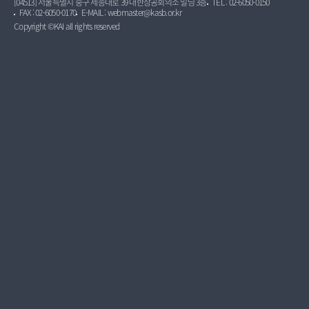
[04513] 서울특별시 중구 세종대로 39 대한상공회의소 빌딩 3층
TEL : 02-6050-0150
FAX : 02-6050-0170
E-MAIL : webmaster@kasb.or.kr
Copyright ©KAI all rights reserved