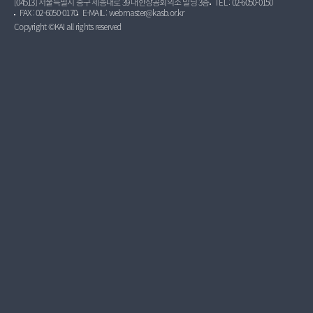
[04513] 서울특별시 중구 세종대로 39 대한상공회의소 빌딩 3층
TEL : 02-6050-0150
FAX : 02-6050-0170
E-MAIL : webmaster@kasb.or.kr
Copyright ©KAI all rights reserved