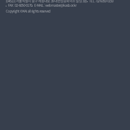
[04513] 서울특별시 중구 세종대로 39 대한상공회의소 빌딩 3층
TEL : 02-6050-0150
FAX : 02-6050-0170
E-MAIL : webmaster@kasb.or.kr
Copyright ©KAI all rights reserved