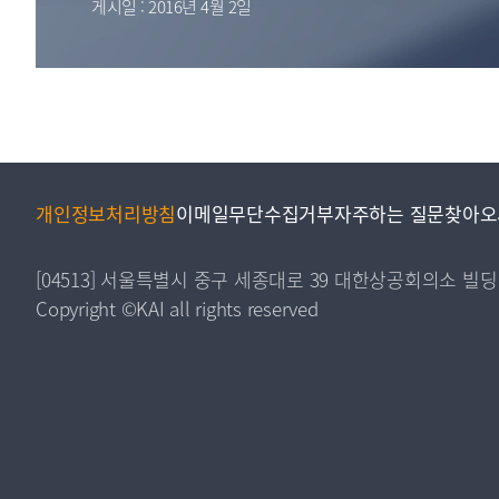
게시일 : 2016년 4월 2일
투명·지속가능 경제를 위한
회계기준 및 지속가능성 기준
제정의 글로벌 리더
회계기준열람서비스
개인정보처리방침
이메일무단수집거부
자주하는 질문
찾아오
[04513] 서울특별시 중구 세종대로 39 대한상공회의소 빌딩
Copyright ©KAI all rights reserved