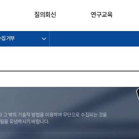
카피라이트로 가기
본문으로 가기
주메뉴로 가기
질의회신
연구교육
수집 거부
제정개정과제
제정개정과제
질의회신 요약
연구
보도자료
CI소개
주요 일정
주요 일정
회계기준적용의견서
교육
회계뉴스
조직
진행 과제
진행 과제
질의회신 요약 안내
진행 중인 연구과제
스마트강의
완료 과제
완료 과제
질의회신 요약 전체
IFRS Research Forum
교육 자료
의견 조회
의견 조회
한국채택국제회계기준
출판물
IFRS 해석위원회 논의 결과
일반기업회계기준
종전기업회계기준
K-IFRS 신속처리질의
 그 밖의 기술적 방법을 이용하여 무단으로 수집되는 것을
일반기업회계기준 신속처리질
벌됨을 유념하시기 바랍니다.
의
정착지원TF