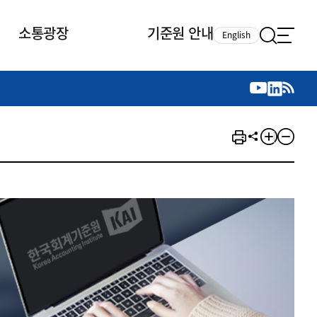
소통광장
기준원 안내
English
국제 활동
국제 활동
참여
뉴스레터
주요업무
자료실
자료실
참여
채용안내
연구논문 공유
2026년 중점 사업방향
제정개정자료
제정개정자료
서베이
채용 안내
회계기준 제정개정 업무
행사·교육자료
행사∙교육자료
의견제안
채용 공고
회계기준 제정개정 절차
기고자료
기고자료
지속가능성 공시기준 제정개정
업무
교육 업무
IFRS재단 재정지원