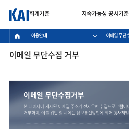
회계기준
지속가능성 공시기준
이용안내
이메일 무단
회계기준
지속가능성
질의회신
연구교육
소통광장
기준원 안내
기업회계기준
지속가능성 공시기준
질의회신 접수
한국회계연구원
공지사항
비전과 연혁
공시기준
기업회계기준(전체)
지속가능성 공시기준(전체)
질의회신 업무절차
소개
설립 안내
이메일 무단수집 거부
기업회계기준전문
한국 지속가능성 공시기준
신속처리 질의
박사후 연구원 프로그램
비전
한국채택국제회계기준(K-IFRS)
IFRS 지속가능성 공시기준
정규절차 질의
연혁
투명·지속가능 경제를 위한
회계기준 및 지속가능성 기준
제정의 글로벌 리더
국제회계기준(IFRS)
역대 임원
투명·지속가능 경제를 위한
회계기준 및 지속가능성 기준
제정의 글로벌 리더
자주하는 질문
일반기업회계기준
연차보고서
기업 보고 지원
이메일 무단수집거부
특수분야회계기준
감사보고서
중소기업회계기준
한국 지속가능성 공시기준 적용
본 페이지에 게시된 이메일 주소가 전자우편 수집프로그램이나
지원
비영리조직회계기준
거부하며, 이를 위반 할 시에는 정보통신망법에 의해 형사처
투명·지속가능 경제를 위한
회계기준 및 지속가능성 기준
제정의 글로벌 리더
투명·지속가능 경제를 위한
회계기준 및 지속가능성 기준
제정의 글로벌 리더
국제 지속가능성 공시기준 적용
종전기업회계기준
투명·지속가능 경제를 위한
회계기준 및 지속가능성 기준
제정의 글로벌 리더
찾아오시는 길
지원
회계기준연혁