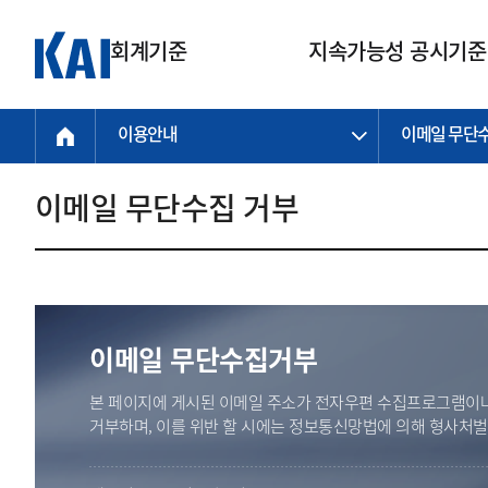
회계기준
지속가능성 공시기준
이용안내
이메일 무단
회계기준
지속가능성
질의회신
연구교육
소통광장
기준원 안내
기업회계기준
지속가능성 공시기준
질의회신 접수
한국회계연구원
공지사항
비전과 연혁
공시기준
기업회계기준(전체)
지속가능성 공시기준(전체)
질의회신 업무절차
소개
설립 안내
이메일 무단수집 거부
기업회계기준전문
한국 지속가능성 공시기준
신속처리 질의
박사후 연구원 프로그램
비전
한국채택국제회계기준(K-IFRS)
IFRS 지속가능성 공시기준
정규절차 질의
연혁
투명·지속가능 경제를 위한
회계기준 및 지속가능성 기준
제정의 글로벌 리더
국제회계기준(IFRS)
역대 임원
투명·지속가능 경제를 위한
회계기준 및 지속가능성 기준
제정의 글로벌 리더
자주하는 질문
일반기업회계기준
연차보고서
기업 보고 지원
이메일 무단수집거부
특수분야회계기준
감사보고서
중소기업회계기준
한국 지속가능성 공시기준 적용
본 페이지에 게시된 이메일 주소가 전자우편 수집프로그램이나
지원
비영리조직회계기준
거부하며, 이를 위반 할 시에는 정보통신망법에 의해 형사처
투명·지속가능 경제를 위한
회계기준 및 지속가능성 기준
제정의 글로벌 리더
투명·지속가능 경제를 위한
회계기준 및 지속가능성 기준
제정의 글로벌 리더
국제 지속가능성 공시기준 적용
종전기업회계기준
투명·지속가능 경제를 위한
회계기준 및 지속가능성 기준
제정의 글로벌 리더
찾아오시는 길
지원
회계기준연혁