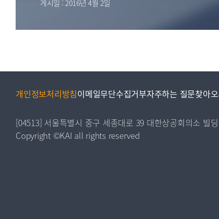
게시일 : 2016년 4월 2일
투명·지속가능 경제를 위한
회계기준 및 지속가능성 기준
제정의 글로벌 리더
회계기준열람서비스
개인정보처리방침
이메일무단수집거부
자주하는 질문
찾아오
[04513] 서울특별시 중구 세종대로 39 대한상공회의소 빌딩
Copyright ©KAI all rights reserved