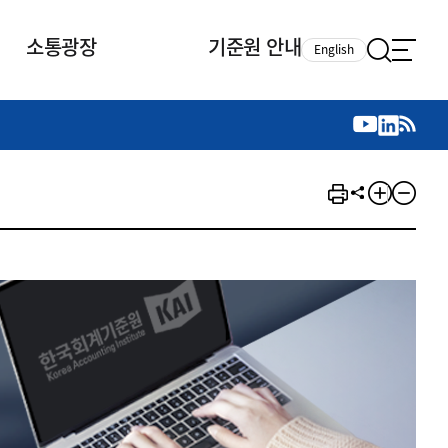
소통광장
기준원 안내
English
국제 활동
국제 활동
참여
뉴스레터
주요업무
자료실
자료실
참여
채용안내
연구논문 공유
2026년 중점 사업방향
제정개정자료
제정개정자료
서베이
채용 안내
회계기준 제정개정 업무
행사·교육자료
행사∙교육자료
의견제안
채용 공고
회계기준 제정개정 절차
기고자료
기고자료
지속가능성 공시기준 제정개정
업무
교육 업무
IFRS재단 재정지원