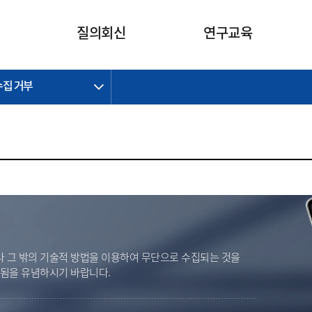
카피라이트로 가기
본문으로 가기
주메뉴로 가기
질의회신
연구교육
수집 거부
제정개정과제
제정개정과제
질의회신 요약
연구
보도자료
CI소개
주요 일정
주요 일정
회계기준적용의견서
교육
회계뉴스
조직
진행 과제
진행 과제
질의회신 요약 안내
진행 중인 연구과제
스마트강의
완료 과제
완료 과제
질의회신 요약 전체
IFRS Research Forum
교육 자료
의견 조회
의견 조회
한국채택국제회계기준
출판물
IFRS 해석위원회 논의 결과
일반기업회계기준
종전기업회계기준
K-IFRS 신속처리질의
 그 밖의 기술적 방법을 이용하여 무단으로 수집되는 것을
일반기업회계기준 신속처리질
벌됨을 유념하시기 바랍니다.
의
정착지원TF