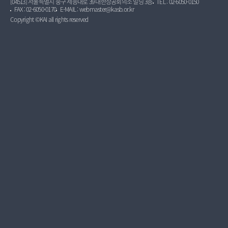
[04513] 서울특별시 중구 세종대로 39 대한상공회의소 빌딩 3층
TEL : 02-6050-0150
FAX : 02-6050-0170
E-MAIL : webmaster@kasb.or.kr
Copyright ©KAI all rights reserved