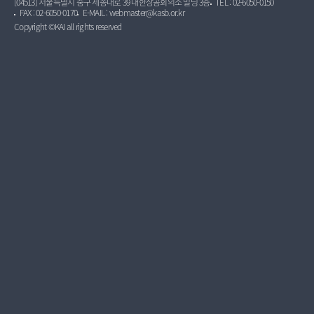
[04513] 서울특별시 중구 세종대로 39 대한상공회의소 빌딩 3층
TEL : 02-6050-0150
FAX : 02-6050-0170
E-MAIL : webmaster@kasb.or.kr
Copyright ©KAI all rights reserved