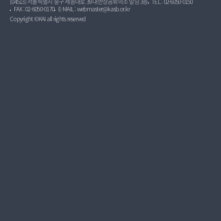
[04513] 서울특별시 중구 세종대로 39 대한상공회의소 빌딩 3층
TEL : 02-6050-0150
FAX : 02-6050-0170
E-MAIL : webmaster@kasb.or.kr
Copyright ©KAI all rights reserved