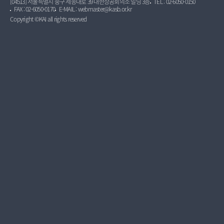
[04513] 서울특별시 중구 세종대로 39 대한상공회의소 빌딩 3층
TEL : 02-6050-0150
FAX : 02-6050-0170
E-MAIL : webmaster@kasb.or.kr
Copyright ©KAI all rights reserved