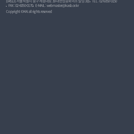
[04513] 서울특별시 중구 세종대로 39 대한상공회의소 빌딩 3층
TEL : 02-6050-0150
FAX : 02-6050-0170
E-MAIL : webmaster@kasb.or.kr
Copyright ©KAI all rights reserved