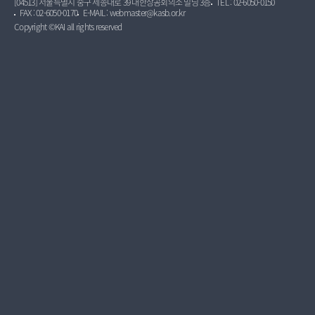
[04513] 서울특별시 중구 세종대로 39 대한상공회의소 빌딩 3층
TEL : 02-6050-0150
FAX : 02-6050-0170
E-MAIL : webmaster@kasb.or.kr
Copyright ©KAI all rights reserved