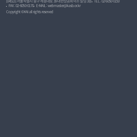
[04513] 서울특별시 중구 세종대로 39 대한상공회의소 빌딩 3층
TEL : 02-6050-0150
FAX : 02-6050-0170
E-MAIL : webmaster@kasb.or.kr
Copyright ©KAI all rights reserved