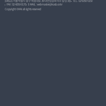
[04513] 서울특별시 중구 세종대로 39 대한상공회의소 빌딩 3층
TEL : 02-6050-0150
FAX : 02-6050-0170
E-MAIL : webmaster@kasb.or.kr
Copyright ©KAI all rights reserved