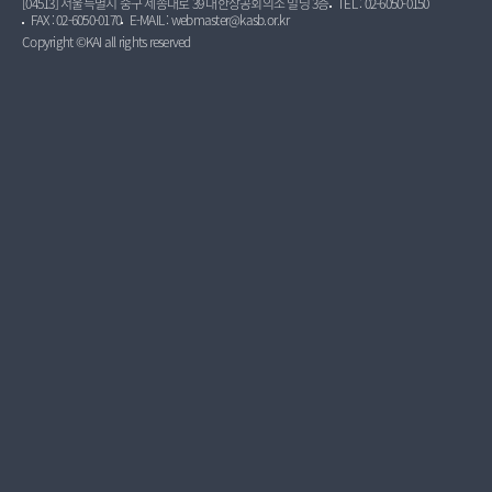
[04513] 서울특별시 중구 세종대로 39 대한상공회의소 빌딩 3층
TEL : 02-6050-0150
FAX : 02-6050-0170
E-MAIL : webmaster@kasb.or.kr
Copyright ©KAI all rights reserved