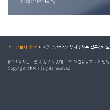
게시일 : 2016년 4월 2일
투명·지속가능 경제를 위한
회계기준 및 지속가능성 기준
제정의 글로벌 리더
회계기준열람서비스
개인정보처리방침
이메일무단수집거부
자주하는 질문
찾아오
[04513] 서울특별시 중구 세종대로 39 대한상공회의소 빌딩
Copyright ©KAI all rights reserved