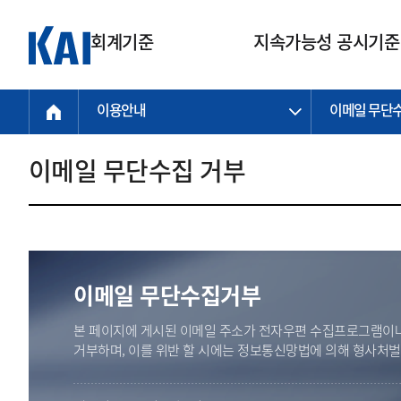
회계기준
지속가능성 공시기준
이용안내
이메일 무단
회계기준
지속가능성
질의회신
연구교육
소통광장
기준원 안내
기업회계기준
지속가능성 공시기준
질의회신 접수
한국회계연구원
공지사항
비전과 연혁
공시기준
기업회계기준(전체)
지속가능성 공시기준(전체)
질의회신 업무절차
소개
설립 안내
이메일 무단수집 거부
기업회계기준전문
한국 지속가능성 공시기준
신속처리 질의
박사후 연구원 프로그램
비전
한국채택국제회계기준(K-IFRS)
IFRS 지속가능성 공시기준
정규절차 질의
연혁
투명·지속가능 경제를 위한
회계기준 및 지속가능성 기준
제정의 글로벌 리더
국제회계기준(IFRS)
역대 임원
투명·지속가능 경제를 위한
회계기준 및 지속가능성 기준
제정의 글로벌 리더
자주하는 질문
일반기업회계기준
연차보고서
기업 보고 지원
이메일 무단수집거부
특수분야회계기준
감사보고서
중소기업회계기준
한국 지속가능성 공시기준 적용
본 페이지에 게시된 이메일 주소가 전자우편 수집프로그램이나
지원
비영리조직회계기준
거부하며, 이를 위반 할 시에는 정보통신망법에 의해 형사처
투명·지속가능 경제를 위한
회계기준 및 지속가능성 기준
제정의 글로벌 리더
투명·지속가능 경제를 위한
회계기준 및 지속가능성 기준
제정의 글로벌 리더
국제 지속가능성 공시기준 적용
종전기업회계기준
투명·지속가능 경제를 위한
회계기준 및 지속가능성 기준
제정의 글로벌 리더
찾아오시는 길
지원
회계기준연혁