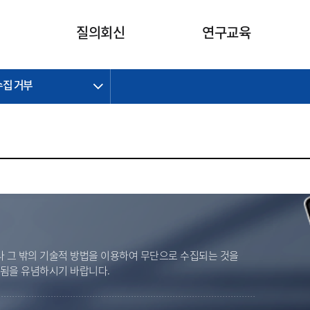
카피라이트로 가기
본문으로 가기
주메뉴로 가기
질의회신
연구교육
수집 거부
제정개정과제
제정개정과제
질의회신 요약
연구
보도자료
CI소개
주요 일정
주요 일정
회계기준적용의견서
교육
회계뉴스
조직
진행 과제
진행 과제
질의회신 요약 안내
진행 중인 연구과제
스마트강의
완료 과제
완료 과제
질의회신 요약 전체
IFRS Research Forum
교육 자료
의견 조회
의견 조회
한국채택국제회계기준
출판물
IFRS 해석위원회 논의 결과
일반기업회계기준
종전기업회계기준
K-IFRS 신속처리질의
 그 밖의 기술적 방법을 이용하여 무단으로 수집되는 것을
일반기업회계기준 신속처리질
벌됨을 유념하시기 바랍니다.
의
정착지원TF