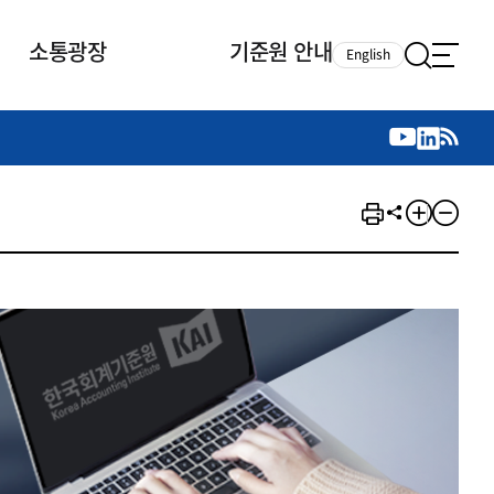
소통광장
기준원 안내
English
국제 활동
국제 활동
참여
뉴스레터
주요업무
자료실
자료실
참여
채용안내
연구논문 공유
2026년 중점 사업방향
제정개정자료
제정개정자료
서베이
채용 안내
회계기준 제정개정 업무
행사·교육자료
행사∙교육자료
의견제안
채용 공고
회계기준 제정개정 절차
기고자료
기고자료
지속가능성 공시기준 제정개정
업무
교육 업무
IFRS재단 재정지원