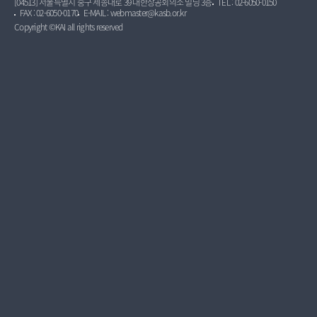
[04513] 서울특별시 중구 세종대로 39 대한상공회의소 빌딩 3층
TEL : 02-6050-0150
FAX : 02-6050-0170
E-MAIL : webmaster@kasb.or.kr
Copyright ©KAI all rights reserved