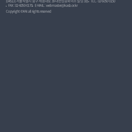
[04513] 서울특별시 중구 세종대로 39 대한상공회의소 빌딩 3층
TEL : 02-6050-0150
FAX : 02-6050-0170
E-MAIL : webmaster@kasb.or.kr
Copyright ©KAI all rights reserved