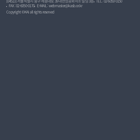
[04513] 서울특별시 중구 세종대로 39 대한상공회의소 빌딩 3층
TEL : 02-6050-0150
FAX : 02-6050-0170
E-MAIL : webmaster@kasb.or.kr
Copyright ©KAI all rights reserved