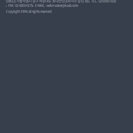
[04513] 서울특별시 중구 세종대로 39 대한상공회의소 빌딩 3층
TEL : 02-6050-0150
FAX : 02-6050-0170
E-MAIL : webmaster@kasb.or.kr
Copyright ©KAI all rights reserved