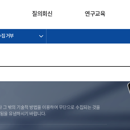
카피라이트로 가기
본문으로 가기
주메뉴로 가기
질의회신
연구교육
수집 거부
제정개정과제
제정개정과제
질의회신 요약
연구
보도자료
CI소개
주요 일정
주요 일정
회계기준적용의견서
교육
회계뉴스
조직
진행 과제
진행 과제
질의회신 요약 안내
진행 중인 연구과제
스마트강의
완료 과제
완료 과제
질의회신 요약 전체
IFRS Research Forum
교육 자료
의견 조회
의견 조회
한국채택국제회계기준
출판물
IFRS 해석위원회 논의 결과
일반기업회계기준
종전기업회계기준
K-IFRS 신속처리질의
 그 밖의 기술적 방법을 이용하여 무단으로 수집되는 것을
일반기업회계기준 신속처리질
벌됨을 유념하시기 바랍니다.
의
정착지원TF