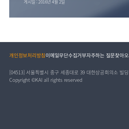
게시일 : 2016년 4월 2일
투명·지속가능 경제를 위한
회계기준 및 지속가능성 기준
제정의 글로벌 리더
회계기준열람서비스
개인정보처리방침
이메일무단수집거부
자주하는 질문
찾아오
[04513] 서울특별시 중구 세종대로 39 대한상공회의소 빌딩
Copyright ©KAI all rights reserved