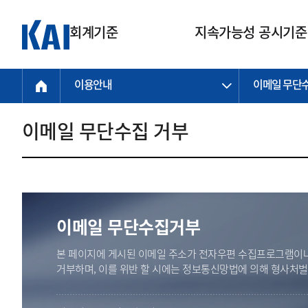
회계기준
지속가능성 공시기준
이용안내
이메일 무단
회계기준
지속가능성
질의회신
연구교육
소통광장
기준원 안내
기업회계기준
지속가능성 공시기준
질의회신 접수
한국회계연구원
공지사항
비전과 연혁
공시기준
기업회계기준(전체)
지속가능성 공시기준(전체)
질의회신 업무절차
소개
설립 안내
이메일 무단수집 거부
기업회계기준전문
한국 지속가능성 공시기준
신속처리 질의
박사후 연구원 프로그램
비전
한국채택국제회계기준(K-IFRS)
IFRS 지속가능성 공시기준
정규절차 질의
연혁
투명·지속가능 경제를 위한
회계기준 및 지속가능성 기준
제정의 글로벌 리더
국제회계기준(IFRS)
역대 임원
투명·지속가능 경제를 위한
회계기준 및 지속가능성 기준
제정의 글로벌 리더
자주하는 질문
일반기업회계기준
연차보고서
기업 보고 지원
이메일 무단수집거부
특수분야회계기준
감사보고서
중소기업회계기준
한국 지속가능성 공시기준 적용
본 페이지에 게시된 이메일 주소가 전자우편 수집프로그램이나
지원
비영리조직회계기준
거부하며, 이를 위반 할 시에는 정보통신망법에 의해 형사처
투명·지속가능 경제를 위한
회계기준 및 지속가능성 기준
제정의 글로벌 리더
투명·지속가능 경제를 위한
회계기준 및 지속가능성 기준
제정의 글로벌 리더
국제 지속가능성 공시기준 적용
종전기업회계기준
투명·지속가능 경제를 위한
회계기준 및 지속가능성 기준
제정의 글로벌 리더
찾아오시는 길
지원
회계기준연혁