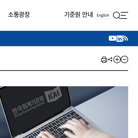
소통광장
기준원 안내
English
국제 활동
국제 활동
참여
뉴스레터
주요업무
자료실
자료실
참여
채용안내
연구논문 공유
2026년 중점 사업방향
제정개정자료
제정개정자료
서베이
채용 안내
회계기준 제정개정 업무
행사·교육자료
행사∙교육자료
의견제안
채용 공고
회계기준 제정개정 절차
기고자료
기고자료
지속가능성 공시기준 제정개정
업무
교육 업무
IFRS재단 재정지원