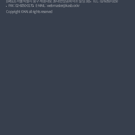
[04513] 서울특별시 중구 세종대로 39 대한상공회의소 빌딩 3층
TEL : 02-6050-0150
FAX : 02-6050-0170
E-MAIL : webmaster@kasb.or.kr
Copyright ©KAI all rights reserved