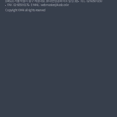
[04513] 서울특별시 중구 세종대로 39 대한상공회의소 빌딩 3층
TEL : 02-6050-0150
FAX : 02-6050-0170
E-MAIL : webmaster@kasb.or.kr
Copyright ©KAI all rights reserved