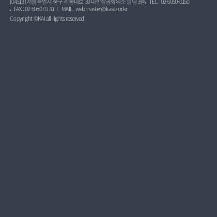
[04513] 서울특별시 중구 세종대로 39 대한상공회의소 빌딩 3층
TEL : 02-6050-0150
FAX : 02-6050-0170
E-MAIL : webmaster@kasb.or.kr
Copyright ©KAI all rights reserved