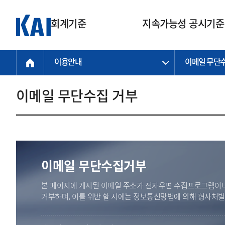
회계기준
지속가능성 공시기준
이용안내
이메일 무단
회계기준
지속가능성
질의회신
연구교육
소통광장
기준원 안내
기업회계기준
지속가능성 공시기준
질의회신 접수
한국회계연구원
공지사항
비전과 연혁
공시기준
기업회계기준(전체)
지속가능성 공시기준(전체)
질의회신 업무절차
소개
설립 안내
이메일 무단수집 거부
기업회계기준전문
한국 지속가능성 공시기준
신속처리 질의
박사후 연구원 프로그램
비전
한국채택국제회계기준(K-IFRS)
IFRS 지속가능성 공시기준
정규절차 질의
연혁
투명·지속가능 경제를 위한
회계기준 및 지속가능성 기준
제정의 글로벌 리더
국제회계기준(IFRS)
역대 임원
투명·지속가능 경제를 위한
회계기준 및 지속가능성 기준
제정의 글로벌 리더
자주하는 질문
일반기업회계기준
연차보고서
기업 보고 지원
이메일 무단수집거부
특수분야회계기준
감사보고서
중소기업회계기준
한국 지속가능성 공시기준 적용
본 페이지에 게시된 이메일 주소가 전자우편 수집프로그램이나
지원
비영리조직회계기준
거부하며, 이를 위반 할 시에는 정보통신망법에 의해 형사처
투명·지속가능 경제를 위한
회계기준 및 지속가능성 기준
제정의 글로벌 리더
투명·지속가능 경제를 위한
회계기준 및 지속가능성 기준
제정의 글로벌 리더
국제 지속가능성 공시기준 적용
종전기업회계기준
투명·지속가능 경제를 위한
회계기준 및 지속가능성 기준
제정의 글로벌 리더
찾아오시는 길
지원
회계기준연혁