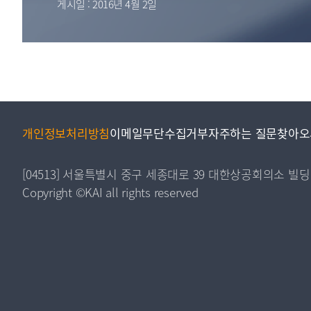
게시일 : 2016년 4월 2일
투명·지속가능 경제를 위한
회계기준 및 지속가능성 기준
제정의 글로벌 리더
회계기준열람서비스
개인정보처리방침
이메일무단수집거부
자주하는 질문
찾아오
[04513] 서울특별시 중구 세종대로 39 대한상공회의소 빌딩
Copyright ©KAI all rights reserved