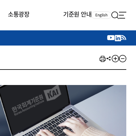
소통광장
기준원 안내
English
국제 활동
국제 활동
참여
뉴스레터
주요업무
자료실
자료실
참여
채용안내
연구논문 공유
2026년 중점 사업방향
제정개정자료
제정개정자료
서베이
채용 안내
회계기준 제정개정 업무
행사·교육자료
행사∙교육자료
의견제안
채용 공고
회계기준 제정개정 절차
기고자료
기고자료
지속가능성 공시기준 제정개정
업무
교육 업무
IFRS재단 재정지원