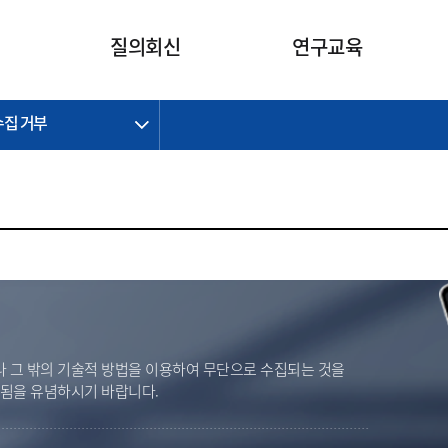
카피라이트로 가기
본문으로 가기
주메뉴로 가기
질의회신
연구교육
수집 거부
제정개정과제
제정개정과제
질의회신 요약
연구
보도자료
CI소개
주요 일정
주요 일정
회계기준적용의견서
교육
회계뉴스
조직
진행 과제
진행 과제
질의회신 요약 안내
진행 중인 연구과제
스마트강의
완료 과제
완료 과제
질의회신 요약 전체
IFRS Research Forum
교육 자료
의견 조회
의견 조회
한국채택국제회계기준
출판물
IFRS 해석위원회 논의 결과
일반기업회계기준
종전기업회계기준
K-IFRS 신속처리질의
 그 밖의 기술적 방법을 이용하여 무단으로 수집되는 것을
일반기업회계기준 신속처리질
벌됨을 유념하시기 바랍니다.
의
정착지원TF