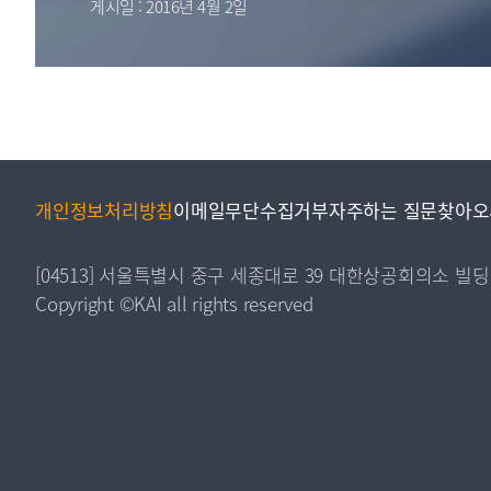
게시일 : 2016년 4월 2일
투명·지속가능 경제를 위한
회계기준 및 지속가능성 기준
제정의 글로벌 리더
회계기준열람서비스
개인정보처리방침
이메일무단수집거부
자주하는 질문
찾아오
[04513] 서울특별시 중구 세종대로 39 대한상공회의소 빌딩
Copyright ©KAI all rights reserved