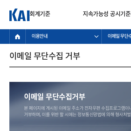
회계기준
지속가능성 공시기준
이용안내
이메일 무단
회계기준
지속가능성
질의회신
연구교육
소통광장
기준원 안내
기업회계기준
지속가능성 공시기준
질의회신 접수
한국회계연구원
공지사항
비전과 연혁
공시기준
기업회계기준(전체)
지속가능성 공시기준(전체)
질의회신 업무절차
소개
설립 안내
이메일 무단수집 거부
기업회계기준전문
한국 지속가능성 공시기준
신속처리 질의
박사후 연구원 프로그램
비전
한국채택국제회계기준(K-IFRS)
IFRS 지속가능성 공시기준
정규절차 질의
연혁
투명·지속가능 경제를 위한
회계기준 및 지속가능성 기준
제정의 글로벌 리더
국제회계기준(IFRS)
역대 임원
투명·지속가능 경제를 위한
회계기준 및 지속가능성 기준
제정의 글로벌 리더
자주하는 질문
일반기업회계기준
연차보고서
기업 보고 지원
이메일 무단수집거부
특수분야회계기준
감사보고서
중소기업회계기준
한국 지속가능성 공시기준 적용
본 페이지에 게시된 이메일 주소가 전자우편 수집프로그램이나
지원
비영리조직회계기준
거부하며, 이를 위반 할 시에는 정보통신망법에 의해 형사처
투명·지속가능 경제를 위한
회계기준 및 지속가능성 기준
제정의 글로벌 리더
투명·지속가능 경제를 위한
회계기준 및 지속가능성 기준
제정의 글로벌 리더
국제 지속가능성 공시기준 적용
종전기업회계기준
투명·지속가능 경제를 위한
회계기준 및 지속가능성 기준
제정의 글로벌 리더
찾아오시는 길
지원
회계기준연혁