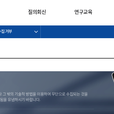
카피라이트로 가기
본문으로 가기
주메뉴로 가기
질의회신
연구교육
수집 거부
제정개정과제
제정개정과제
질의회신 요약
연구
보도자료
CI소개
주요 일정
주요 일정
회계기준적용의견서
교육
회계뉴스
조직
진행 과제
진행 과제
질의회신 요약 안내
진행 중인 연구과제
스마트강의
완료 과제
완료 과제
질의회신 요약 전체
IFRS Research Forum
교육 자료
의견 조회
의견 조회
한국채택국제회계기준
출판물
IFRS 해석위원회 논의 결과
일반기업회계기준
종전기업회계기준
K-IFRS 신속처리질의
 그 밖의 기술적 방법을 이용하여 무단으로 수집되는 것을
일반기업회계기준 신속처리질
벌됨을 유념하시기 바랍니다.
의
정착지원TF