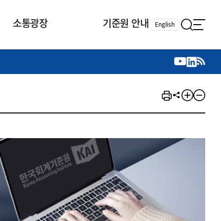
소통광장
기준원 안내
English
국제 활동
국제 활동
참여
뉴스레터
주요업무
자료실
자료실
참여
채용안내
연구논문 공유
2026년 중점 사업방향
제정개정자료
제정개정자료
서베이
채용 안내
회계기준 제정개정 업무
행사·교육자료
행사∙교육자료
의견제안
채용 공고
회계기준 제정개정 절차
기고자료
기고자료
지속가능성 공시기준 제정개정
업무
교육 업무
IFRS재단 재정지원