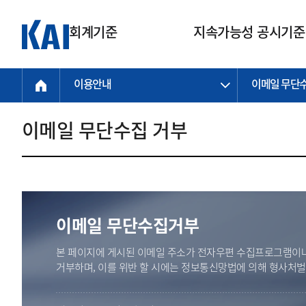
회계기준
지속가능성 공시기준
이용안내
이메일 무단
회계기준
지속가능성
질의회신
연구교육
소통광장
기준원 안내
기업회계기준
지속가능성 공시기준
질의회신 접수
한국회계연구원
공지사항
비전과 연혁
공시기준
기업회계기준(전체)
지속가능성 공시기준(전체)
질의회신 업무절차
소개
설립 안내
이메일 무단수집 거부
기업회계기준전문
한국 지속가능성 공시기준
신속처리 질의
박사후 연구원 프로그램
비전
한국채택국제회계기준(K-IFRS)
IFRS 지속가능성 공시기준
정규절차 질의
연혁
투명·지속가능 경제를 위한
회계기준 및 지속가능성 기준
제정의 글로벌 리더
국제회계기준(IFRS)
역대 임원
투명·지속가능 경제를 위한
회계기준 및 지속가능성 기준
제정의 글로벌 리더
자주하는 질문
일반기업회계기준
연차보고서
기업 보고 지원
이메일 무단수집거부
특수분야회계기준
감사보고서
중소기업회계기준
한국 지속가능성 공시기준 적용
본 페이지에 게시된 이메일 주소가 전자우편 수집프로그램이나
지원
비영리조직회계기준
거부하며, 이를 위반 할 시에는 정보통신망법에 의해 형사처
투명·지속가능 경제를 위한
회계기준 및 지속가능성 기준
제정의 글로벌 리더
투명·지속가능 경제를 위한
회계기준 및 지속가능성 기준
제정의 글로벌 리더
국제 지속가능성 공시기준 적용
종전기업회계기준
투명·지속가능 경제를 위한
회계기준 및 지속가능성 기준
제정의 글로벌 리더
찾아오시는 길
지원
회계기준연혁