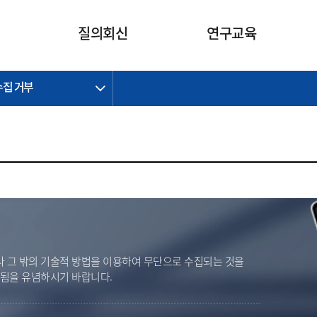
카피라이트로 가기
본문으로 가기
주메뉴로 가기
질의회신
연구교육
수집 거부
제정개정과제
제정개정과제
질의회신 요약
연구
보도자료
CI소개
주요 일정
주요 일정
회계기준적용의견서
교육
회계뉴스
조직
진행 과제
진행 과제
질의회신 요약 안내
진행 중인 연구과제
스마트강의
완료 과제
완료 과제
질의회신 요약 전체
IFRS Research Forum
교육 자료
의견 조회
의견 조회
한국채택국제회계기준
출판물
IFRS 해석위원회 논의 결과
일반기업회계기준
종전기업회계기준
K-IFRS 신속처리질의
 그 밖의 기술적 방법을 이용하여 무단으로 수집되는 것을
일반기업회계기준 신속처리질
벌됨을 유념하시기 바랍니다.
의
정착지원TF