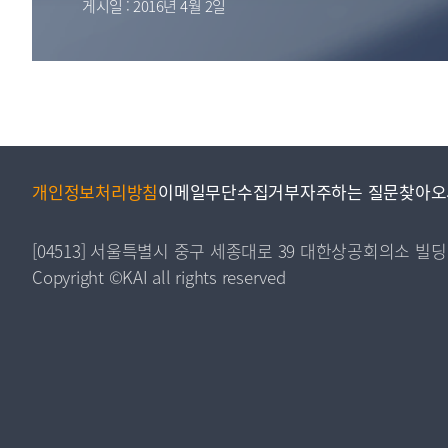
게시일 : 2016년 4월 2일
투명·지속가능 경제를 위한
회계기준 및 지속가능성 기준
제정의 글로벌 리더
회계기준열람서비스
개인정보처리방침
이메일무단수집거부
자주하는 질문
찾아오
[04513] 서울특별시 중구 세종대로 39 대한상공회의소 빌딩
Copyright ©KAI all rights reserved