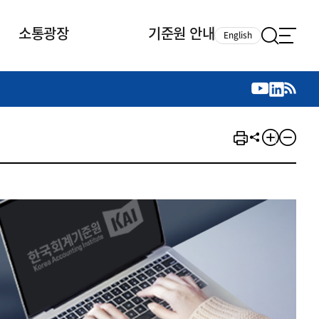
소통광장
기준원 안내
English
국제 활동
국제 활동
참여
뉴스레터
주요업무
자료실
자료실
참여
채용안내
연구논문 공유
2026년 중점 사업방향
제정개정자료
제정개정자료
서베이
채용 안내
회계기준 제정개정 업무
행사·교육자료
행사∙교육자료
의견제안
채용 공고
회계기준 제정개정 절차
기고자료
기고자료
지속가능성 공시기준 제정개정
업무
교육 업무
IFRS재단 재정지원