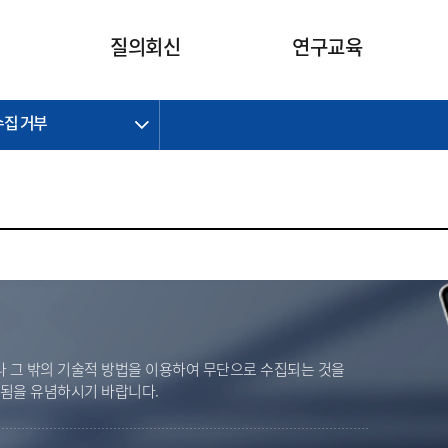
카피라이트로 가기
본문으로 가기
주메뉴로 가기
질의회신
연구교육
수집 거부
제정개정과제
제정개정과제
질의회신 요약
연구
보도자료
CI소개
주요 일정
주요 일정
회계기준적용의견서
교육
회계뉴스
조직
진행 과제
진행 과제
질의회신 요약 안내
진행 중인 연구과제
스마트강의
완료 과제
완료 과제
질의회신 요약 전체
IFRS Research Forum
교육 자료
의견 조회
의견 조회
한국채택국제회계기준
출판물
IFRS 해석위원회 논의 결과
일반기업회계기준
종전기업회계기준
K-IFRS 신속처리질의
 그 밖의 기술적 방법을 이용하여 무단으로 수집되는 것을
일반기업회계기준 신속처리질
벌됨을 유념하시기 바랍니다.
의
정착지원TF