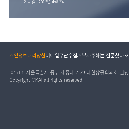
게시일 : 2016년 4월 2일
투명·지속가능 경제를 위한
회계기준 및 지속가능성 기준
제정의 글로벌 리더
회계기준열람서비스
개인정보처리방침
이메일무단수집거부
자주하는 질문
찾아오
[04513] 서울특별시 중구 세종대로 39 대한상공회의소 빌딩
Copyright ©KAI all rights reserved