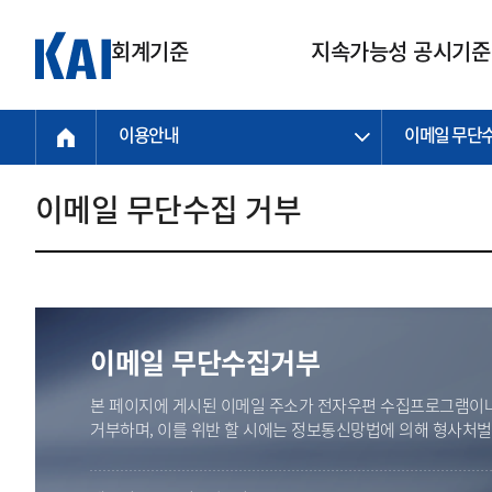
회계기준
지속가능성 공시기준
이용안내
이메일 무단
회계기준
지속가능성
질의회신
연구교육
소통광장
기준원 안내
기업회계기준
지속가능성 공시기준
질의회신 접수
한국회계연구원
공지사항
비전과 연혁
공시기준
기업회계기준(전체)
지속가능성 공시기준(전체)
질의회신 업무절차
소개
설립 안내
이메일 무단수집 거부
기업회계기준전문
한국 지속가능성 공시기준
신속처리 질의
박사후 연구원 프로그램
비전
한국채택국제회계기준(K-IFRS)
IFRS 지속가능성 공시기준
정규절차 질의
연혁
투명·지속가능 경제를 위한
회계기준 및 지속가능성 기준
제정의 글로벌 리더
국제회계기준(IFRS)
역대 임원
투명·지속가능 경제를 위한
회계기준 및 지속가능성 기준
제정의 글로벌 리더
자주하는 질문
일반기업회계기준
연차보고서
기업 보고 지원
이메일 무단수집거부
특수분야회계기준
감사보고서
중소기업회계기준
한국 지속가능성 공시기준 적용
본 페이지에 게시된 이메일 주소가 전자우편 수집프로그램이나
지원
비영리조직회계기준
거부하며, 이를 위반 할 시에는 정보통신망법에 의해 형사처
투명·지속가능 경제를 위한
회계기준 및 지속가능성 기준
제정의 글로벌 리더
투명·지속가능 경제를 위한
회계기준 및 지속가능성 기준
제정의 글로벌 리더
국제 지속가능성 공시기준 적용
종전기업회계기준
투명·지속가능 경제를 위한
회계기준 및 지속가능성 기준
제정의 글로벌 리더
찾아오시는 길
지원
회계기준연혁