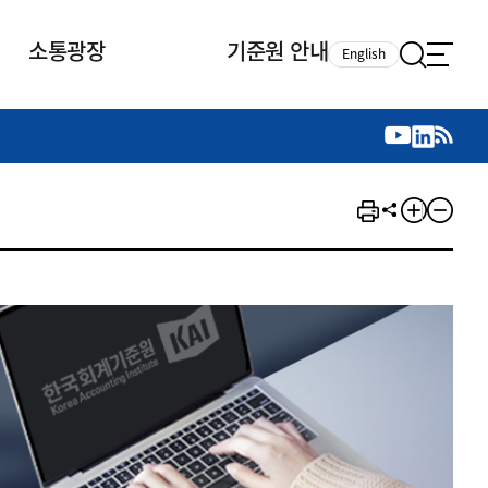
소통광장
기준원 안내
English
국제 활동
국제 활동
참여
뉴스레터
주요업무
자료실
자료실
참여
채용안내
연구논문 공유
2026년 중점 사업방향
제정개정자료
제정개정자료
서베이
채용 안내
회계기준 제정개정 업무
행사·교육자료
행사∙교육자료
의견제안
채용 공고
회계기준 제정개정 절차
기고자료
기고자료
지속가능성 공시기준 제정개정
업무
교육 업무
IFRS재단 재정지원