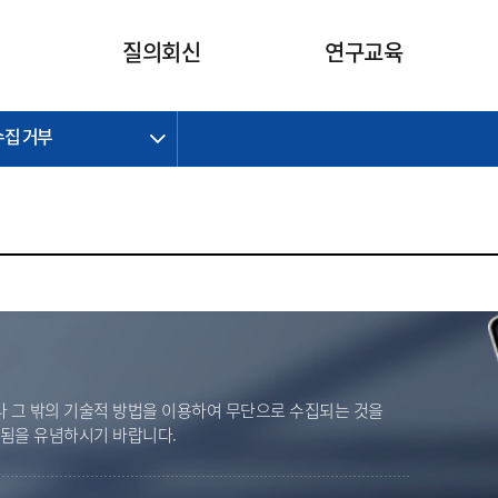
카피라이트로 가기
본문으로 가기
주메뉴로 가기
질의회신
연구교육
수집 거부
제정개정과제
제정개정과제
질의회신 요약
연구
보도자료
CI소개
주요 일정
주요 일정
회계기준적용의견서
교육
회계뉴스
조직
진행 과제
진행 과제
질의회신 요약 안내
진행 중인 연구과제
스마트강의
완료 과제
완료 과제
질의회신 요약 전체
IFRS Research Forum
교육 자료
의견 조회
의견 조회
한국채택국제회계기준
출판물
IFRS 해석위원회 논의 결과
일반기업회계기준
종전기업회계기준
K-IFRS 신속처리질의
 그 밖의 기술적 방법을 이용하여 무단으로 수집되는 것을
일반기업회계기준 신속처리질
벌됨을 유념하시기 바랍니다.
의
정착지원TF