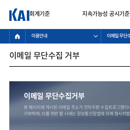
회계기준
지속가능성 공시기준
이용안내
이메일 무단
회계기준
지속가능성
질의회신
연구교육
소통광장
기준원 안내
기업회계기준
지속가능성 공시기준
질의회신 접수
한국회계연구원
공지사항
비전과 연혁
공시기준
기업회계기준(전체)
지속가능성 공시기준(전체)
질의회신 업무절차
소개
설립 안내
이메일 무단수집 거부
기업회계기준전문
한국 지속가능성 공시기준
신속처리 질의
박사후 연구원 프로그램
비전
한국채택국제회계기준(K-IFRS)
IFRS 지속가능성 공시기준
정규절차 질의
연혁
투명·지속가능 경제를 위한
회계기준 및 지속가능성 기준
제정의 글로벌 리더
국제회계기준(IFRS)
역대 임원
투명·지속가능 경제를 위한
회계기준 및 지속가능성 기준
제정의 글로벌 리더
자주하는 질문
일반기업회계기준
연차보고서
기업 보고 지원
이메일 무단수집거부
특수분야회계기준
감사보고서
중소기업회계기준
한국 지속가능성 공시기준 적용
본 페이지에 게시된 이메일 주소가 전자우편 수집프로그램이나
지원
비영리조직회계기준
거부하며, 이를 위반 할 시에는 정보통신망법에 의해 형사처
투명·지속가능 경제를 위한
회계기준 및 지속가능성 기준
제정의 글로벌 리더
투명·지속가능 경제를 위한
회계기준 및 지속가능성 기준
제정의 글로벌 리더
국제 지속가능성 공시기준 적용
종전기업회계기준
투명·지속가능 경제를 위한
회계기준 및 지속가능성 기준
제정의 글로벌 리더
찾아오시는 길
지원
회계기준연혁