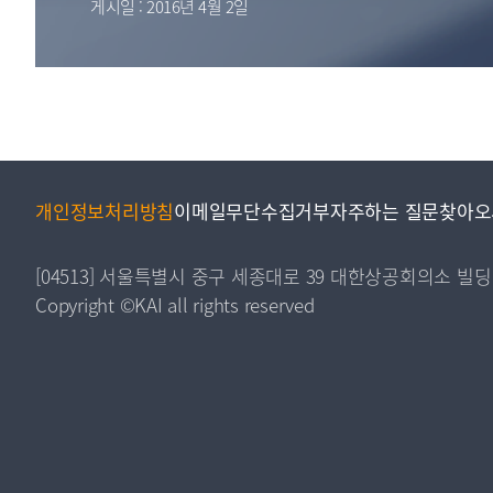
게시일 : 2016년 4월 2일
투명·지속가능 경제를 위한
회계기준 및 지속가능성 기준
제정의 글로벌 리더
회계기준열람서비스
개인정보처리방침
이메일무단수집거부
자주하는 질문
찾아오
[04513] 서울특별시 중구 세종대로 39 대한상공회의소 빌딩
Copyright ©KAI all rights reserved