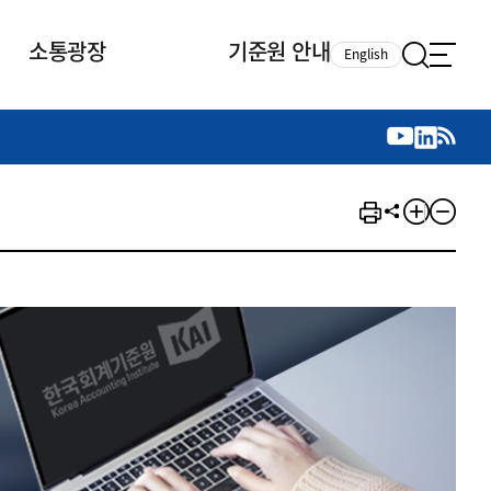
소통광장
기준원 안내
English
국제 활동
국제 활동
참여
뉴스레터
주요업무
자료실
자료실
참여
채용안내
연구논문 공유
2026년 중점 사업방향
제정개정자료
제정개정자료
서베이
채용 안내
회계기준 제정개정 업무
행사·교육자료
행사∙교육자료
의견제안
채용 공고
회계기준 제정개정 절차
기고자료
기고자료
지속가능성 공시기준 제정개정
업무
교육 업무
IFRS재단 재정지원