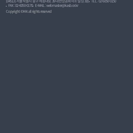
[04513] 서울특별시 중구 세종대로 39 대한상공회의소 빌딩 3층
TEL : 02-6050-0150
FAX : 02-6050-0170
E-MAIL : webmaster@kasb.or.kr
Copyright ©KAI all rights reserved