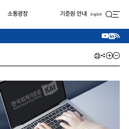
소통광장
기준원 안내
English
국제 활동
국제 활동
참여
뉴스레터
주요업무
자료실
자료실
참여
채용안내
연구논문 공유
2026년 중점 사업방향
제정개정자료
제정개정자료
서베이
채용 안내
회계기준 제정개정 업무
행사·교육자료
행사∙교육자료
의견제안
채용 공고
회계기준 제정개정 절차
기고자료
기고자료
지속가능성 공시기준 제정개정
업무
교육 업무
IFRS재단 재정지원