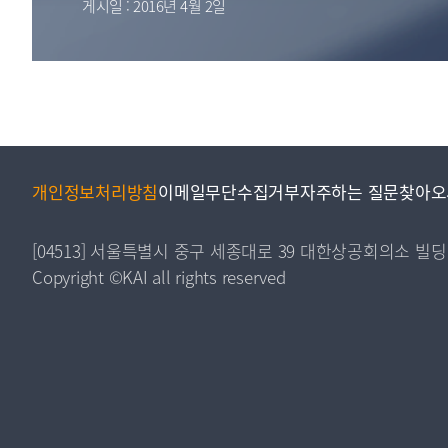
게시일 : 2016년 4월 2일
투명·지속가능 경제를 위한
회계기준 및 지속가능성 기준
제정의 글로벌 리더
회계기준열람서비스
개인정보처리방침
이메일무단수집거부
자주하는 질문
찾아오
[04513] 서울특별시 중구 세종대로 39 대한상공회의소 빌딩
Copyright ©KAI all rights reserved