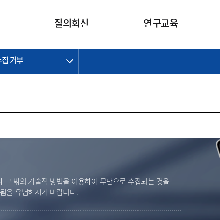
카피라이트로 가기
본문으로 가기
주메뉴로 가기
질의회신
연구교육
수집 거부
제정개정과제
제정개정과제
질의회신 요약
연구
보도자료
CI소개
주요 일정
주요 일정
회계기준적용의견서
교육
회계뉴스
조직
진행 과제
진행 과제
질의회신 요약 안내
진행 중인 연구과제
스마트강의
완료 과제
완료 과제
질의회신 요약 전체
IFRS Research Forum
교육 자료
의견 조회
의견 조회
한국채택국제회계기준
출판물
IFRS 해석위원회 논의 결과
일반기업회계기준
종전기업회계기준
K-IFRS 신속처리질의
 그 밖의 기술적 방법을 이용하여 무단으로 수집되는 것을
일반기업회계기준 신속처리질
벌됨을 유념하시기 바랍니다.
의
정착지원TF