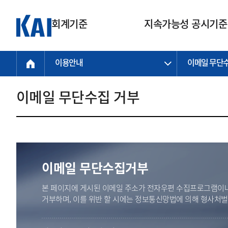
회계기준
지속가능성 공시기준
이용안내
이메일 무단
회계기준
지속가능성
질의회신
연구교육
소통광장
기준원 안내
기업회계기준
지속가능성 공시기준
질의회신 접수
한국회계연구원
공지사항
비전과 연혁
공시기준
기업회계기준(전체)
지속가능성 공시기준(전체)
질의회신 업무절차
소개
설립 안내
이메일 무단수집 거부
기업회계기준전문
한국 지속가능성 공시기준
신속처리 질의
박사후 연구원 프로그램
비전
한국채택국제회계기준(K-IFRS)
IFRS 지속가능성 공시기준
정규절차 질의
연혁
투명·지속가능 경제를 위한
회계기준 및 지속가능성 기준
제정의 글로벌 리더
국제회계기준(IFRS)
역대 임원
투명·지속가능 경제를 위한
회계기준 및 지속가능성 기준
제정의 글로벌 리더
자주하는 질문
일반기업회계기준
연차보고서
기업 보고 지원
이메일 무단수집거부
특수분야회계기준
감사보고서
중소기업회계기준
한국 지속가능성 공시기준 적용
본 페이지에 게시된 이메일 주소가 전자우편 수집프로그램이나
지원
비영리조직회계기준
거부하며, 이를 위반 할 시에는 정보통신망법에 의해 형사처
투명·지속가능 경제를 위한
회계기준 및 지속가능성 기준
제정의 글로벌 리더
투명·지속가능 경제를 위한
회계기준 및 지속가능성 기준
제정의 글로벌 리더
국제 지속가능성 공시기준 적용
종전기업회계기준
투명·지속가능 경제를 위한
회계기준 및 지속가능성 기준
제정의 글로벌 리더
찾아오시는 길
지원
회계기준연혁