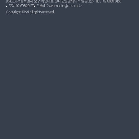
[04513] 서울특별시 중구 세종대로 39 대한상공회의소 빌딩 3층
TEL : 02-6050-0150
FAX : 02-6050-0170
E-MAIL : webmaster@kasb.or.kr
Copyright ©KAI all rights reserved