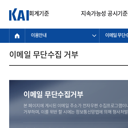
회계기준
지속가능성 공시기준
이용안내
이메일 무단
회계기준
지속가능성
질의회신
연구교육
소통광장
기준원 안내
기업회계기준
지속가능성 공시기준
질의회신 접수
한국회계연구원
공지사항
비전과 연혁
공시기준
기업회계기준(전체)
지속가능성 공시기준(전체)
질의회신 업무절차
소개
설립 안내
이메일 무단수집 거부
기업회계기준전문
한국 지속가능성 공시기준
신속처리 질의
박사후 연구원 프로그램
비전
한국채택국제회계기준(K-IFRS)
IFRS 지속가능성 공시기준
정규절차 질의
연혁
투명·지속가능 경제를 위한
회계기준 및 지속가능성 기준
제정의 글로벌 리더
국제회계기준(IFRS)
역대 임원
투명·지속가능 경제를 위한
회계기준 및 지속가능성 기준
제정의 글로벌 리더
자주하는 질문
일반기업회계기준
연차보고서
기업 보고 지원
이메일 무단수집거부
특수분야회계기준
감사보고서
중소기업회계기준
한국 지속가능성 공시기준 적용
본 페이지에 게시된 이메일 주소가 전자우편 수집프로그램이나
지원
비영리조직회계기준
거부하며, 이를 위반 할 시에는 정보통신망법에 의해 형사처
투명·지속가능 경제를 위한
회계기준 및 지속가능성 기준
제정의 글로벌 리더
투명·지속가능 경제를 위한
회계기준 및 지속가능성 기준
제정의 글로벌 리더
국제 지속가능성 공시기준 적용
종전기업회계기준
투명·지속가능 경제를 위한
회계기준 및 지속가능성 기준
제정의 글로벌 리더
찾아오시는 길
지원
회계기준연혁