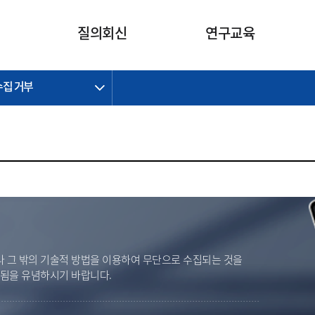
카피라이트로 가기
본문으로 가기
주메뉴로 가기
질의회신
연구교육
수집 거부
제정개정과제
제정개정과제
질의회신 요약
연구
보도자료
CI소개
주요 일정
주요 일정
회계기준적용의견서
교육
회계뉴스
조직
진행 과제
진행 과제
질의회신 요약 안내
진행 중인 연구과제
스마트강의
완료 과제
완료 과제
질의회신 요약 전체
IFRS Research Forum
교육 자료
의견 조회
의견 조회
한국채택국제회계기준
출판물
IFRS 해석위원회 논의 결과
일반기업회계기준
종전기업회계기준
K-IFRS 신속처리질의
 그 밖의 기술적 방법을 이용하여 무단으로 수집되는 것을
일반기업회계기준 신속처리질
벌됨을 유념하시기 바랍니다.
의
정착지원TF