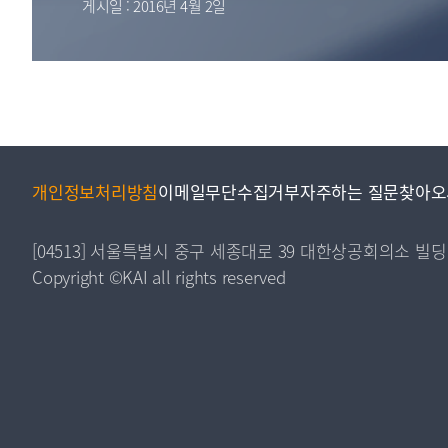
게시일 : 2016년 4월 2일
투명·지속가능 경제를 위한
회계기준 및 지속가능성 기준
제정의 글로벌 리더
회계기준열람서비스
개인정보처리방침
이메일무단수집거부
자주하는 질문
찾아오
[04513] 서울특별시 중구 세종대로 39 대한상공회의소 빌딩
Copyright ©KAI all rights reserved