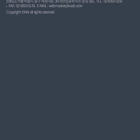
[04513] 서울특별시 중구 세종대로 39 대한상공회의소 빌딩 3층
TEL : 02-6050-0150
FAX : 02-6050-0170
E-MAIL : webmaster@kasb.or.kr
Copyright ©KAI all rights reserved