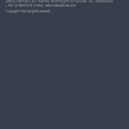
[04513] 서울특별시 중구 세종대로 39 대한상공회의소 빌딩 3층
TEL : 02-6050-0150
FAX : 02-6050-0170
E-MAIL : webmaster@kasb.or.kr
Copyright ©KAI all rights reserved