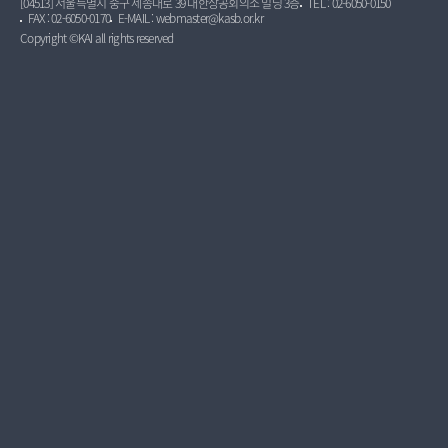
[04513] 서울특별시 중구 세종대로 39 대한상공회의소 빌딩 3층
TEL : 02-6050-0150
FAX : 02-6050-0170
E-MAIL : webmaster@kasb.or.kr
Copyright ©KAI all rights reserved