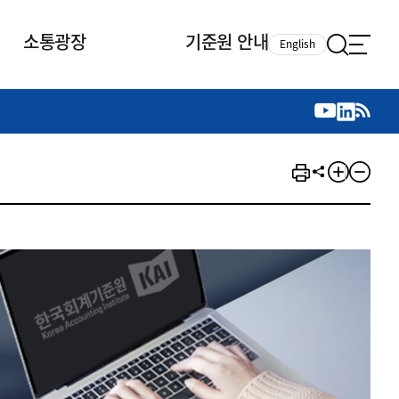
소통광장
기준원 안내
English
국제 활동
국제 활동
참여
뉴스레터
주요업무
자료실
자료실
참여
채용안내
연구논문 공유
2026년 중점 사업방향
제정개정자료
제정개정자료
서베이
채용 안내
회계기준 제정개정 업무
행사·교육자료
행사∙교육자료
의견제안
채용 공고
회계기준 제정개정 절차
기고자료
기고자료
지속가능성 공시기준 제정개정
업무
교육 업무
IFRS재단 재정지원