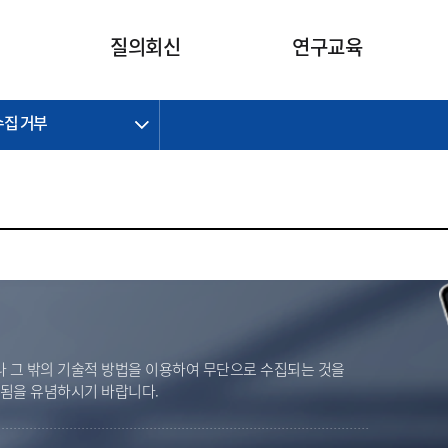
카피라이트로 가기
본문으로 가기
주메뉴로 가기
질의회신
연구교육
수집 거부
제정개정과제
제정개정과제
질의회신 요약
연구
보도자료
CI소개
주요 일정
주요 일정
회계기준적용의견서
교육
회계뉴스
조직
진행 과제
진행 과제
질의회신 요약 안내
진행 중인 연구과제
스마트강의
완료 과제
완료 과제
질의회신 요약 전체
IFRS Research Forum
교육 자료
의견 조회
의견 조회
한국채택국제회계기준
출판물
IFRS 해석위원회 논의 결과
일반기업회계기준
종전기업회계기준
K-IFRS 신속처리질의
 그 밖의 기술적 방법을 이용하여 무단으로 수집되는 것을
일반기업회계기준 신속처리질
벌됨을 유념하시기 바랍니다.
의
정착지원TF