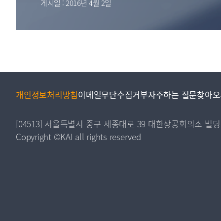
게시일 : 2016년 4월 2일
투명·지속가능 경제를 위한
회계기준 및 지속가능성 기준
제정의 글로벌 리더
회계기준열람서비스
개인정보처리방침
이메일무단수집거부
자주하는 질문
찾아오
[04513] 서울특별시 중구 세종대로 39 대한상공회의소 빌딩
Copyright ©KAI all rights reserved