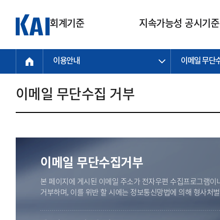
회계기준
지속가능성 공시기준
이용안내
이메일 무단
회계기준
지속가능성
질의회신
연구교육
소통광장
기준원 안내
기업회계기준
지속가능성 공시기준
질의회신 접수
한국회계연구원
공지사항
비전과 연혁
공시기준
기업회계기준(전체)
지속가능성 공시기준(전체)
질의회신 업무절차
소개
설립 안내
이메일 무단수집 거부
기업회계기준전문
한국 지속가능성 공시기준
신속처리 질의
박사후 연구원 프로그램
비전
한국채택국제회계기준(K-IFRS)
IFRS 지속가능성 공시기준
정규절차 질의
연혁
투명·지속가능 경제를 위한
회계기준 및 지속가능성 기준
제정의 글로벌 리더
국제회계기준(IFRS)
역대 임원
투명·지속가능 경제를 위한
회계기준 및 지속가능성 기준
제정의 글로벌 리더
자주하는 질문
일반기업회계기준
연차보고서
기업 보고 지원
이메일 무단수집거부
특수분야회계기준
감사보고서
중소기업회계기준
한국 지속가능성 공시기준 적용
본 페이지에 게시된 이메일 주소가 전자우편 수집프로그램이나
지원
비영리조직회계기준
거부하며, 이를 위반 할 시에는 정보통신망법에 의해 형사처
투명·지속가능 경제를 위한
회계기준 및 지속가능성 기준
제정의 글로벌 리더
투명·지속가능 경제를 위한
회계기준 및 지속가능성 기준
제정의 글로벌 리더
국제 지속가능성 공시기준 적용
종전기업회계기준
투명·지속가능 경제를 위한
회계기준 및 지속가능성 기준
제정의 글로벌 리더
찾아오시는 길
지원
회계기준연혁