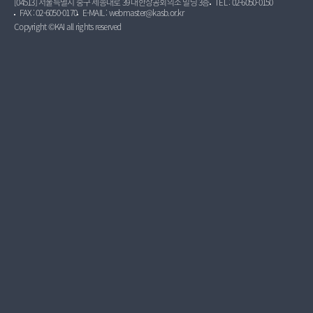
[04513] 서울특별시 중구 세종대로 39 대한상공회의소 빌딩 3층
TEL : 02-6050-0150
FAX : 02-6050-0170
E-MAIL : webmaster@kasb.or.kr
Copyright ©KAI all rights reserved