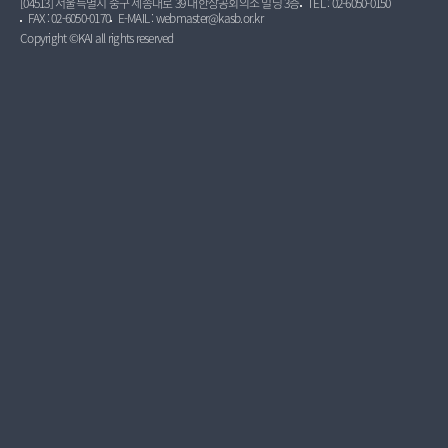
[04513] 서울특별시 중구 세종대로 39 대한상공회의소 빌딩 3층
TEL : 02-6050-0150
FAX : 02-6050-0170
E-MAIL : webmaster@kasb.or.kr
Copyright ©KAI all rights reserved