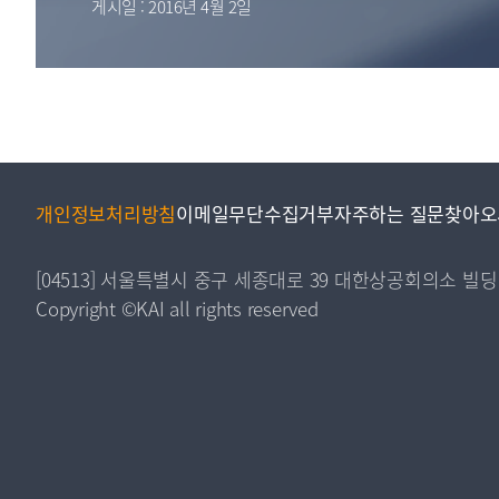
게시일 : 2016년 4월 2일
투명·지속가능 경제를 위한
회계기준 및 지속가능성 기준
제정의 글로벌 리더
회계기준열람서비스
개인정보처리방침
이메일무단수집거부
자주하는 질문
찾아오
[04513] 서울특별시 중구 세종대로 39 대한상공회의소 빌딩
Copyright ©KAI all rights reserved