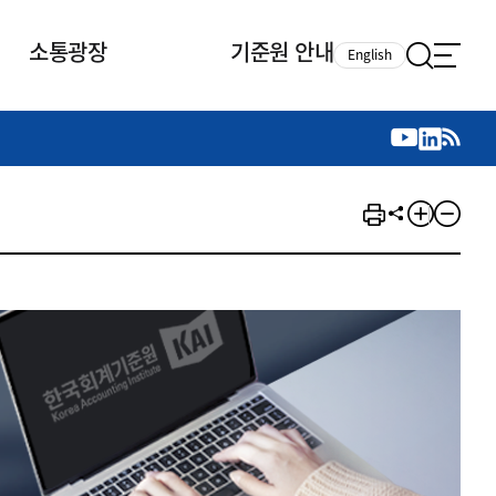
소통광장
기준원 안내
English
국제 활동
국제 활동
참여
뉴스레터
주요업무
자료실
자료실
참여
채용안내
연구논문 공유
2026년 중점 사업방향
제정개정자료
제정개정자료
서베이
채용 안내
회계기준 제정개정 업무
행사·교육자료
행사∙교육자료
의견제안
채용 공고
회계기준 제정개정 절차
기고자료
기고자료
지속가능성 공시기준 제정개정
업무
교육 업무
IFRS재단 재정지원