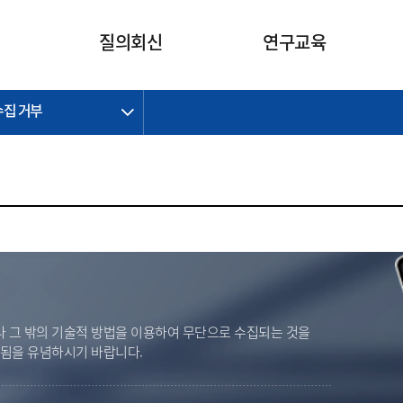
카피라이트로 가기
본문으로 가기
주메뉴로 가기
질의회신
연구교육
수집 거부
제정개정과제
제정개정과제
질의회신 요약
연구
보도자료
CI소개
주요 일정
주요 일정
회계기준적용의견서
교육
회계뉴스
조직
진행 과제
진행 과제
질의회신 요약 안내
진행 중인 연구과제
스마트강의
완료 과제
완료 과제
질의회신 요약 전체
IFRS Research Forum
교육 자료
의견 조회
의견 조회
한국채택국제회계기준
출판물
IFRS 해석위원회 논의 결과
일반기업회계기준
종전기업회계기준
K-IFRS 신속처리질의
 그 밖의 기술적 방법을 이용하여 무단으로 수집되는 것을
일반기업회계기준 신속처리질
벌됨을 유념하시기 바랍니다.
의
정착지원TF