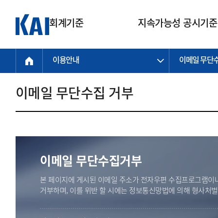
회계기준
지속가능성 공시기준
이용안내
이메일 무단
회계기준
지속가능성
질의회신
연구교육
소통광장
기준원 안내
기업회계기준
지속가능성 공시기준
질의회신 접수
한국회계연구원
공지사항
비전과 연혁
공시기준
기업회계기준(전체)
지속가능성 공시기준(전체)
질의회신 업무절차
소개
설립 안내
이메일 무단수집 거부
기업회계기준전문
한국 지속가능성 공시기준
신속처리 질의
박사후 연구원 프로그램
비전
한국채택국제회계기준(K-IFRS)
IFRS 지속가능성 공시기준
정규절차 질의
연혁
투명·지속가능 경제를 위한
회계기준 및 지속가능성 기준
제정의 글로벌 리더
국제회계기준(IFRS)
역대 임원
투명·지속가능 경제를 위한
회계기준 및 지속가능성 기준
제정의 글로벌 리더
자주하는 질문
일반기업회계기준
연차보고서
기업 보고 지원
이메일 무단수집거부
특수분야회계기준
감사보고서
중소기업회계기준
한국 지속가능성 공시기준 적용
본 페이지에 게시된 이메일 주소가 전자우편 수집프로그램이나
지원
비영리조직회계기준
거부하며, 이를 위반 할 시에는 정보통신망법에 의해 형사처
투명·지속가능 경제를 위한
회계기준 및 지속가능성 기준
제정의 글로벌 리더
투명·지속가능 경제를 위한
회계기준 및 지속가능성 기준
제정의 글로벌 리더
국제 지속가능성 공시기준 적용
종전기업회계기준
투명·지속가능 경제를 위한
회계기준 및 지속가능성 기준
제정의 글로벌 리더
찾아오시는 길
지원
회계기준연혁