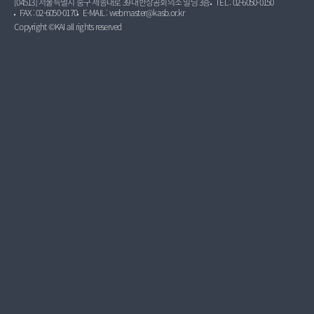
[04513] 서울특별시 중구 세종대로 39 대한상공회의소 빌딩 3층
TEL : 02-6050-0150
FAX : 02-6050-0170
E-MAIL : webmaster@kasb.or.kr
Copyright ©KAI all rights reserved