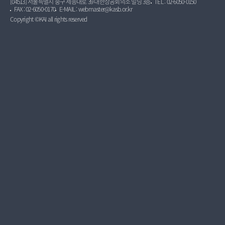
[04513] 서울특별시 중구 세종대로 39 대한상공회의소 빌딩 3층
TEL : 02-6050-0150
FAX : 02-6050-0170
E-MAIL : webmaster@kasb.or.kr
Copyright ©KAI all rights reserved