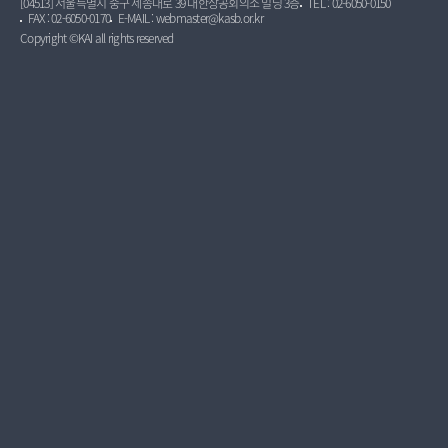
[04513] 서울특별시 중구 세종대로 39 대한상공회의소 빌딩 3층
TEL : 02-6050-0150
FAX : 02-6050-0170
E-MAIL : webmaster@kasb.or.kr
Copyright ©KAI all rights reserved